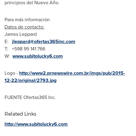
principios del Nuevo Año.
Para más información
Datos de contacto:
James Leppard
E:
jleppard@ofertas365inc.com
T: +598 95 141 766
W:
www.subitolucky6.com
Logo -
http://www2.prnewswire.com.br/imgs/pub/2015-
12-22/original/2793.jpg
FUENTE Ofertas365 Inc.
Related Links
http://www.subitolucky6.com