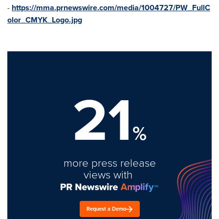
-
https://mma.prnewswire.com/media/1004727/PW_FullC
olor_CMYK_Logo.jpg
21
%
more press release
views with
Request a Demo