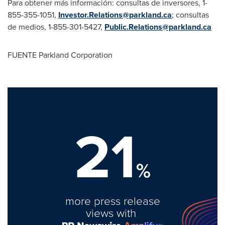
Para obtener más información: consultas de inversores, 1-
855-355-1051,
Investor.Relations@parkland.ca
; consultas
de medios, 1-855-301-5427,
Public.Relations@parkland.ca
FUENTE Parkland Corporation
21
%
more press release
views with