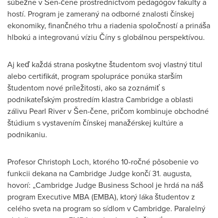
súbežne v Šen-čene prostredníctvom pedagógov fakulty a
hostí. Program je zameraný na odborné znalosti čínskej
ekonomiky, finančného trhu a riadenia spoločností a prináša
hlbokú a integrovanú víziu Číny s globálnou perspektívou.
Aj keď každá strana poskytne študentom svoj vlastný titul
alebo certifikát, program spolupráce ponúka starším
študentom nové príležitosti, ako sa zoznámiť s
podnikateľským prostredím klastra
Cambridge
a oblasti
zálivu Pearl River v Šen-čene, pričom kombinuje obchodné
štúdium s vystavením čínskej manažérskej kultúre a
podnikaniu.
Profesor Christoph Loch, ktorého 10-ročné pôsobenie vo
funkcii dekana na
Cambridge
Judge končí 31. augusta,
hovorí: „Cambridge Judge Business School je hrdá na náš
program Executive MBA (EMBA), ktorý láka študentov z
celého sveta na program so sídlom v
Cambridge
. Paralelný