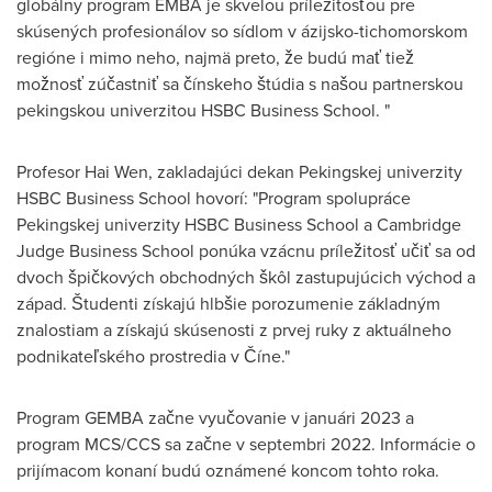
globálny program EMBA je skvelou príležitosťou pre
skúsených profesionálov so sídlom v ázijsko-tichomorskom
regióne i mimo neho, najmä preto, že budú mať tiež
možnosť zúčastniť sa čínskeho štúdia s našou partnerskou
pekingskou univerzitou HSBC Business School. "
Profesor Hai Wen, zakladajúci dekan Pekingskej univerzity
HSBC Business School hovorí: "Program spolupráce
Pekingskej univerzity HSBC Business School a
Cambridge
Judge Business School ponúka vzácnu príležitosť učiť sa od
dvoch špičkových obchodných škôl zastupujúcich východ a
západ. Študenti získajú hlbšie porozumenie základným
znalostiam a získajú skúsenosti z prvej ruky z aktuálneho
podnikateľského prostredia v Číne."
Program GEMBA začne vyučovanie v januári 2023 a
program MCS/CCS sa začne v septembri 2022. Informácie o
prijímacom konaní budú oznámené koncom tohto roka.