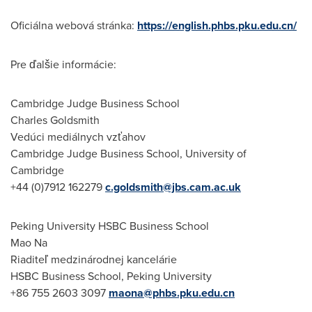
Oficiálna webová stránka:
https://english.phbs.pku.edu.cn/
Pre ďalšie informácie:
Cambridge
Judge Business School
Charles Goldsmith
Vedúci mediálnych vzťahov
Cambridge
Judge Business School,
University of
Cambridge
+44 (0)7912 162279
c.goldsmith@jbs.cam.ac.uk
Peking University HSBC Business School
Mao Na
Riaditeľ medzinárodnej kancelárie
HSBC Business School, Peking University
+86 755 2603 3097
maona@phbs.pku.edu.cn