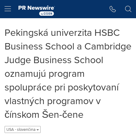
Accessibility Statement
Skip Navigation
Hamburger menu
Pekingská univerzita HSBC
Business School a Cambridge
Judge Business School
oznamujú program
spolupráce pri poskytovaní
vlastných programov v
čínskom Šen-čene
USA - slovenčina