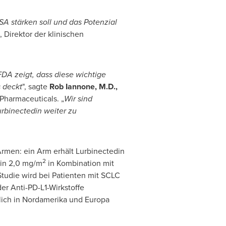
SA
stärken soll und das Potenzial
, Direktor der klinischen
DA zeigt, dass diese wichtige
 deckt
", sagte
Rob Iannone
, M.D.,
Pharmaceuticals. „
Wir sind
rbinectedin weiter zu
i Armen: ein Arm erhält Lurbinectedin
2
din 2,0 mg/m
in Kombination mit
Studie wird bei Patienten mit SCLC
er Anti-PD-L1-Wirkstoffe
hlich in Nordamerika und Europa