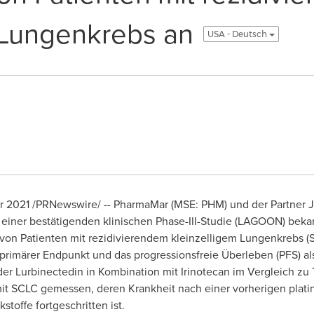
 Lungenkrebs an
USA - Deutsch
r 2021 /PRNewswire/ -- PharmaMar (MSE: PHM) und der Partner 
einer bestätigenden klinischen Phase-III-Studie (LAGOON) bekan
 von Patienten mit rezidivierendem kleinzelligem Lungenkrebs (S
primärer Endpunkt und das progressionsfreie Überleben (PFS) a
r Lurbinectedin in Kombination mit Irinotecan im Vergleich zu 
mit SCLC gemessen, deren Krankheit nach einer vorherigen plat
stoffe fortgeschritten ist.