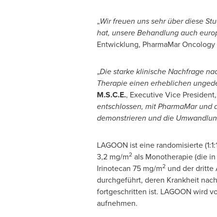
„
Wir freuen uns sehr über diese Stu
hat, unsere Behandlung auch euro
Entwicklung, PharmaMar Oncology 
„
Die starke klinische Nachfrage na
Therapie einen erheblichen unged
M.S.C.E.
, Executive Vice President
entschlossen, mit PharmaMar und 
demonstrieren und die Umwandlung 
LAGOON ist eine randomisierte (1:1:1
2
3,2 mg/m
als Monotherapie (die i
2
Irinotecan 75 mg/m
und der dritte 
durchgeführt, deren Krankheit nach
fortgeschritten ist. LAGOON wird v
aufnehmen.