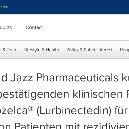
cies
ducts
Contact
e & Tech
Lifestyle & Health
Policy & Public Interest
Peop
d Jazz Pharmaceuticals 
estätigenden klinischen P
zelca® (Lurbinectedin) für
n Patienten mit rezidivi