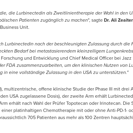
die, die Lurbinectedin als Zweitlinientherapie der Wahl in den
U
päischen Patienten zugänglich zu machen
", sagte
Dr.
Ali Zeaiter
Business Unit.
ch Lurbinectedin nach der beschleunigten Zulassung durch die F
eckten Bedarf bei metastasierendem kleinzelligem Lungenkrebs
, Forschung und Entwicklung und Chief Medical Officer bei Jazz 
der FDA zusammenzuarbeiten, um den klinischen Nutzen von Lu
in eine vollständige Zulassung in den
USA
zu unterstützen."
), multizentrische, offene klinische Studie der Phase III mit dre
n den
USA
zugelassene Dosis), der zweite Arm erhält Lurbinecte
Arm erhält nach Wahl der Prüfer Topotecan oder Irinotecan. Die 
 einer platinhaltigen Chemotherapie mit oder ohne Anti-PD-1- od
oraussichtlich 705 Patienten aus mehr als 100 Zentren hauptsäc