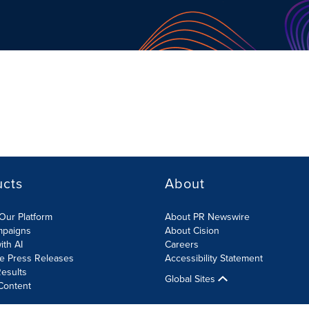
ucts
About
Our Platform
About PR Newswire
mpaigns
About Cision
ith AI
Careers
te Press Releases
Accessibility Statement
esults
Global Sites
Content