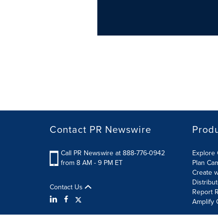
Contact PR Newswire
Prod
Call PR Newswire at 888-776-0942
Explore 
from 8 AM - 9 PM ET
Plan Ca
Create w
Distribu
Contact Us
Report R
Amplify 