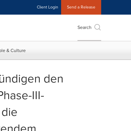
Client Login
Send a Release
Search
le & Culture
kündigen den
hase-III-
 die
erendem