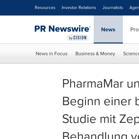
Accessibility Statement
Skip Navigation
Resources
Investor Relations
Journalists
Agen
News
Pro
News in Focus
Business & Money
Scienc
PharmaMar un
Beginn einer b
Studie mit Zep
Behandlung vo