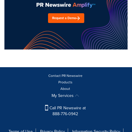
Request a Demo
Contact PR Newswire
Products
About
My Services
Call PR Newswire at
888-776-0942
Terms of Use
Privacy Policy
Information Security Policy