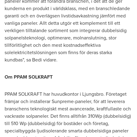
paneler kommer att förändra branschen, i det att de ger
kunderna en produkt i världsklass, med en branschledande
garanti och en överlägsen livstidsavkastning jämfört med
vanliga paneler. Allt detta utgör ett komplement till ett
verkligen tilltalande sortiment som integrerar dubbelsidig
solpanelsteknologi, optimerare, molnanslutning, stor
tillförlitlighet och den mest kostnadseffektiva
solelektricitetslösningen som finns för deras starka
kundbas", sa Bedi vidare.
Om PPAM SOLKRAFT
PPAM SOLKRAFT har huvudkontor i Ljungsbro. Företaget
främjar och installerar Sunpreme-paneler, för att leverera
branschens teknologiskt mest avancerade, kraftfullaste och
vackraste solpaneler. Det finns alltifrån 310Wp (dubbelsidig)
till 510 Wp (dubbelsidig) för bostäder och företag,
specialbyggda ljudisolerande smarta dubbelsidiga paneler