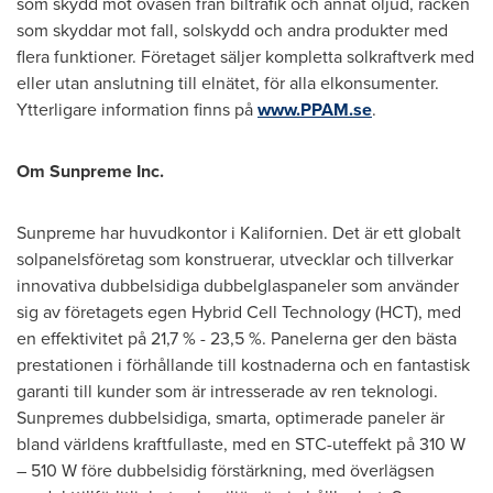
som skydd mot oväsen från biltrafik och annat oljud, räcken
som skyddar mot fall, solskydd och andra produkter med
flera funktioner. Företaget säljer kompletta solkraftverk med
eller utan anslutning till elnätet, för alla elkonsumenter.
Ytterligare information finns på
www.PPAM.se
.
Om Sunpreme Inc.
Sunpreme har huvudkontor i Kalifornien. Det är ett globalt
solpanelsföretag som konstruerar, utvecklar och tillverkar
innovativa dubbelsidiga dubbelglaspaneler som använder
sig av företagets egen Hybrid Cell Technology (HCT), med
en effektivitet på 21,7 % - 23,5 %. Panelerna ger den bästa
prestationen i förhållande till kostnaderna och en fantastisk
garanti till kunder som är intresserade av ren teknologi.
Sunpremes dubbelsidiga, smarta, optimerade paneler är
bland världens kraftfullaste, med en STC-uteffekt på 310 W
– 510 W före dubbelsidig förstärkning, med överlägsen