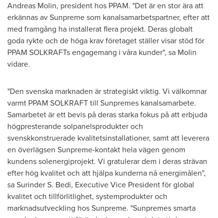
Andreas Molin
, president hos PPAM. "Det är en stor ära att
erkännas av Sunpreme som kanalsamarbetspartner, efter att
med framgång ha installerat flera projekt. Deras globalt
goda rykte och de höga krav företaget ställer visar stöd för
PPAM SOLKRAFTs engagemang i våra kunder", sa Molin
vidare.
"Den svenska marknaden är strategiskt viktig. Vi välkomnar
varmt PPAM SOLKRAFT till Sunpremes kanalsamarbete.
Samarbetet är ett bevis på deras starka fokus på att erbjuda
högpresterande solpanelsprodukter och
svenskkonstruerade kvalitetsinstallationer, samt att leverera
en överlägsen Sunpreme-kontakt hela vägen genom
kundens solenergiprojekt. Vi gratulerar dem i deras strävan
efter hög kvalitet och att hjälpa kunderna nå energimålen",
sa
Surinder S. Bedi
, Executive Vice President för global
kvalitet och tillförlitlighet, systemprodukter och
marknadsutveckling hos Sunpreme. "Sunpremes smarta