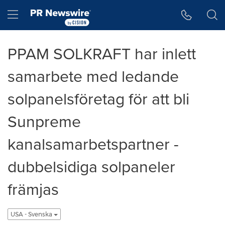
Accessibility Statement
Skip Navigation
Hamburger menu
PPAM SOLKRAFT har inlett
samarbete med ledande
solpanelsföretag för att bli
Sunpreme
kanalsamarbetspartner -
dubbelsidiga solpaneler
främjas
USA - Svenska