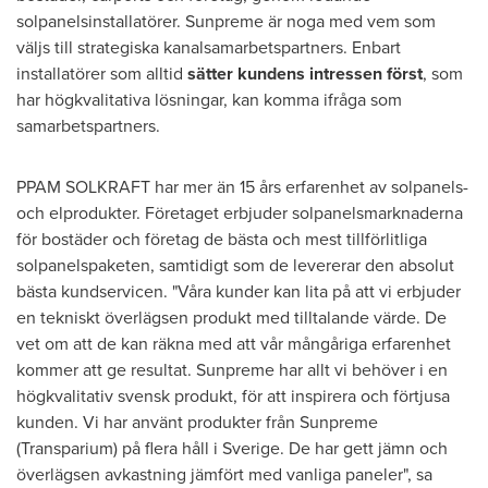
solpanelsinstallatörer. Sunpreme är noga med vem som
väljs till strategiska kanalsamarbetspartners. Enbart
installatörer som alltid
sätter kundens intressen först
, som
har högkvalitativa lösningar, kan komma ifråga som
samarbetspartners.
PPAM SOLKRAFT har mer än 15 års erfarenhet av solpanels-
och elprodukter. Företaget erbjuder solpanelsmarknaderna
för bostäder och företag de bästa och mest tillförlitliga
solpanelspaketen, samtidigt som de levererar den absolut
bästa kundservicen. "Våra kunder kan lita på att vi erbjuder
en tekniskt överlägsen produkt med tilltalande värde. De
vet om att de kan räkna med att vår mångåriga erfarenhet
kommer att ge resultat. Sunpreme har allt vi behöver i en
högkvalitativ svensk produkt, för att inspirera och förtjusa
kunden. Vi har använt produkter från Sunpreme
(Transparium) på flera håll i Sverige. De har gett jämn och
överlägsen avkastning jämfört med vanliga paneler", sa