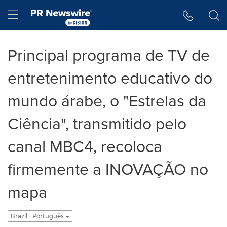
Accessibility Statement
Skip Navigation
Hamburger menu
Principal programa de TV de
entretenimento educativo do
mundo árabe, o "Estrelas da
Ciência", transmitido pelo
canal MBC4, recoloca
firmemente a INOVAÇÃO no
mapa
Brazil - Português