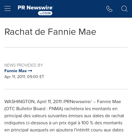
Accessibility Statement
Skip Navigation
Hamburger menu
Rachat de Fannie Mae
NEWS PROVIDED BY
Fannie Mae
Apr 11, 2011, 09:00 ET
WASHINGTON
,
April 11, 2011
/PRNewswire/ -- Fannie Mae
(OTC Bulletin Board : FNMA) rachètera les montants en
principal des valeurs suivantes émises aux dates de rachat
indiquées ci-dessous à un prix égal à 100 % des montants
en principal auxquels on ajoutera l'intérêt couru aux dates