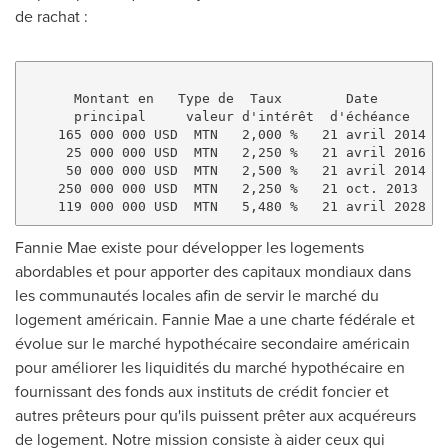
de rachat :
      Montant en   Type de  Taux        Date         
      principal     valeur d'intérêt  d'échéance     
    165 000 000 USD  MTN   2,000 %   21 avril 2014  3
     25 000 000 USD  MTN   2,250 %   21 avril 2016  3
     50 000 000 USD  MTN   2,500 %   21 avril 2014  3
    250 000 000 USD  MTN   2,250 %   21 oct. 2013   3
Fannie Mae existe pour développer les logements
abordables et pour apporter des capitaux mondiaux dans
les communautés locales afin de servir le marché du
logement américain. Fannie Mae a une charte fédérale et
évolue sur le marché hypothécaire secondaire américain
pour améliorer les liquidités du marché hypothécaire en
fournissant des fonds aux instituts de crédit foncier et
autres prêteurs pour qu'ils puissent prêter aux acquéreurs
de logement. Notre mission consiste à aider ceux qui