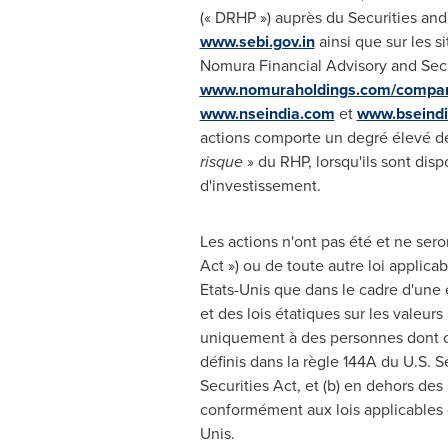
(« DRHP ») auprès du Securities an
www.sebi.gov.in
ainsi que sur les s
Nomura Financial Advisory and Secur
www.nomuraholdings.com/company/
www.nseindia.com
et
www.bseind
actions comporte un degré élevé de 
risque
» du RHP, lorsqu'ils sont dis
d'investissement.
Les actions n'ont pas été et ne sero
Act ») ou de toute autre loi applica
Etats-Unis que dans le cadre d'une
et des lois étatiques sur les valeur
uniquement à des personnes dont on 
définis dans la règle 144A du U.S. 
Securities Act, et (b) en dehors des
conformément aux lois applicables de
Unis.