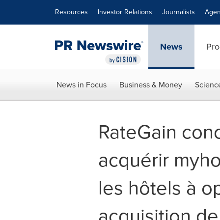
Accessibility Statement
Skip Navigation
Resources
Investor Relations
Journalists
Agen
News
Pro
News in Focus
Business & Money
Scienc
RateGain conc
acquérir myhot
les hôtels à o
acquisition de