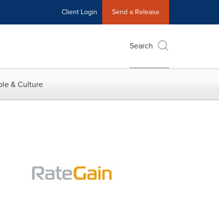
Client Login
Send a Release
Search
le & Culture