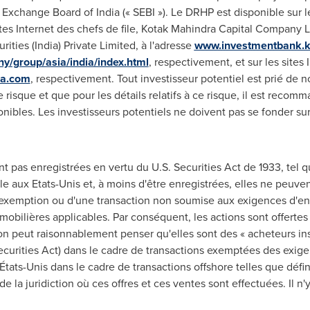
d Exchange Board of
India
(« SEBI »). Le DRHP est disponible sur le
ites Internet des chefs de file, Kotak Mahindra Capital Company Li
ities (
India
) Private Limited, à l'adresse
www.investmentbank.
group/asia/india/index.html
, respectivement, et sur les sites
ia.com
, respectivement. Tout investisseur potentiel est prié de 
risque et que pour les détails relatifs à ce risque, il est recom
ponibles. Les investisseurs potentiels ne doivent pas se fonder s
nt pas enregistrées en vertu du U.S. Securities Act de 1933, tel qu
ble aux Etats-Unis et, à moins d'être enregistrées, elles ne peuve
 exemption ou d'une transaction non soumise aux exigences d'enr
s mobilières applicables. Par conséquent, les actions sont offertes
peut raisonnablement penser qu'elles sont des « acheteurs insti
Securities Act) dans le cadre de transactions exemptées des exig
 États-Unis dans le cadre de transactions offshore telles que défi
 la juridiction où ces offres et ces ventes sont effectuées. Il n'y