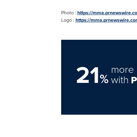
Photo :
https://mma.prnewswire.
Logo :
https://mma.prnewswire.c
21
more 
%
with