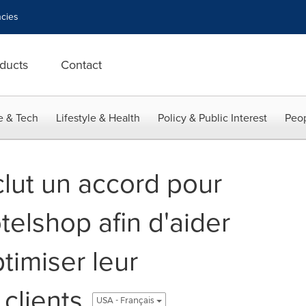
cies
ducts
Contact
e & Tech
Lifestyle & Health
Policy & Public Interest
Peop
lut un accord pour
elshop afin d'aider
ptimiser leur
 clients
USA - Français