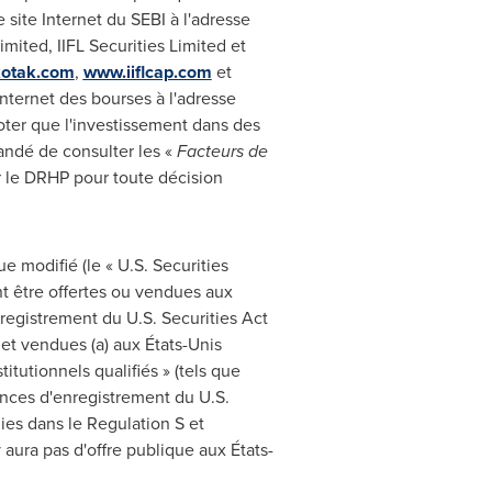
 site Internet du SEBI à l'adresse
mited, IIFL Securities Limited et
kotak.com
,
www.iiflcap.com
et
 Internet des bourses à l'adresse
noter que l'investissement dans des
mandé de consulter les «
Facteurs de
ur le DRHP pour toute décision
e modifié (le « U.S. Securities
nt être offertes ou vendues aux
egistrement du U.S. Securities Act
 et vendues (a) aux États-Unis
tutionnels qualifiés » (tels que
ences d'enregistrement du U.S.
nies dans le Regulation S et
 aura pas d'offre publique aux États-