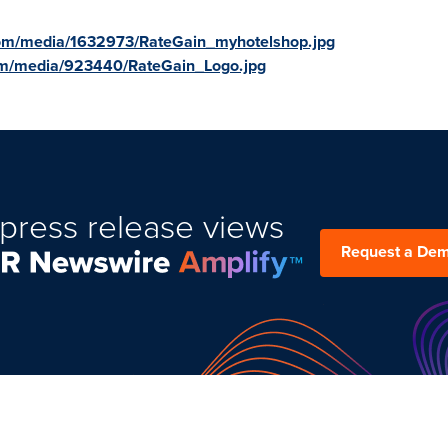
com/media/1632973/RateGain_myhotelshop.jpg
om/media/923440/RateGain_Logo.jpg
press release views
Request a De