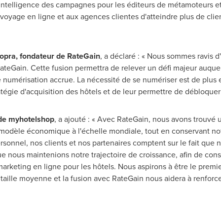
d'intelligence des campagnes pour les éditeurs de métamoteurs e
voyage en ligne et aux agences clientes d'atteindre plus de cli
opra
, fondateur de RateGain
, a déclaré : « Nous sommes ravis d'a
ateGain. Cette fusion permettra de relever un défi majeur auquel
umérisation accrue. La nécessité de se numériser est de plus en
tratégie d'acquisition des hôtels et de leur permettre de débloqu
 de myhotelshop
, a ajouté : « Avec RateGain, nous avons trouvé u
 modèle économique à l'échelle mondiale, tout en conservant not
ersonnel, nos clients et nos partenaires comptent sur le fait que
ue nous maintenions notre trajectoire de croissance, afin de con
keting en ligne pour les hôtels. Nous aspirons à être le premie
e taille moyenne et la fusion avec RateGain nous aidera à renforc