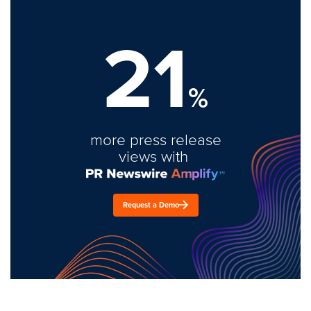
21
%
more press release
views with
Request a Demo