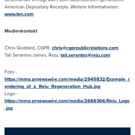
American Depositary Receipts. Weitere Informationen:
www.ten.com
Medienkontakt
Chris Goddard, CGPR,
chris@cgprpublicrelations.com
Tali Serantes-James, Reju,
tali.serantes@reju.com
Foto -
https://mma.prnewswire.com/media/2945832/Example_r
endering_of_a_Reju_Regeneration_Hub.jpg
Logo -
https://mma.prnewswire.com/media/2666366/Reju_Logo
.jpg