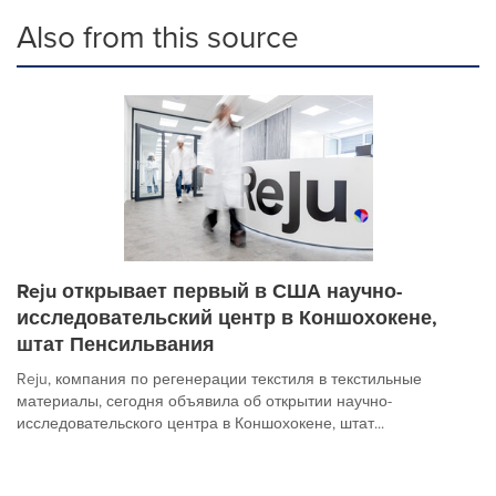
Also from this source
Reju открывает первый в США научно-
исследовательский центр в Коншохокене,
штат Пенсильвания
Reju, компания по регенерации текстиля в текстильные
материалы, сегодня объявила об открытии научно-
исследовательского центра в Коншохокене, штат...