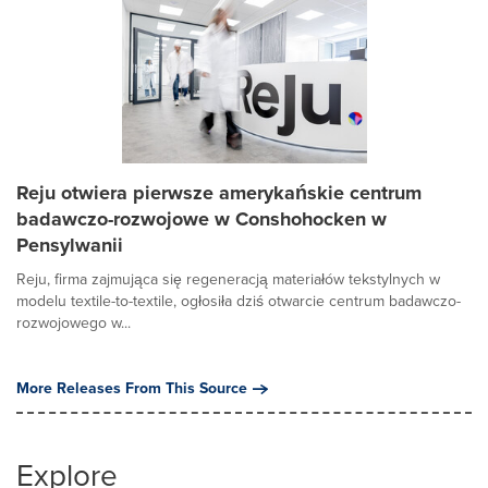
Reju otwiera pierwsze amerykańskie centrum
badawczo-rozwojowe w Conshohocken w
Pensylwanii
Reju, firma zajmująca się regeneracją materiałów tekstylnych w
modelu textile-to-textile, ogłosiła dziś otwarcie centrum badawczo-
rozwojowego w...
More Releases From This Source
Explore