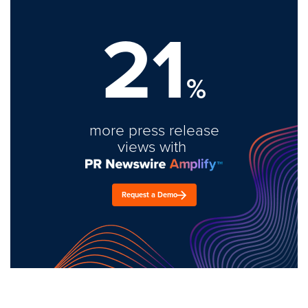
21
%
more press release
views with
Request a Demo