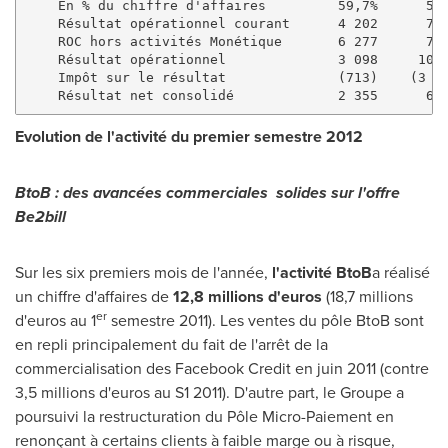
    En % du chiffre d'affaires         59,7%      53,
    Résultat opérationnel courant      4 202      7 9
    ROC hors activités Monétique       6 277      7 9
    Résultat opérationnel              3 098     10 2
    Impôt sur le résultat              (713)    (3 89
Evolution de l'activité du premier semestre 2012
BtoB
: des avancées commerciales solides sur l'offre
Be2bill
Sur les six premiers mois de l'année,
l
'
activité BtoB
a réalisé
un chiffre d'affaires de
12,8 millions d
'
euros
(18,7 millions
er
d'euros au 1
semestre 2011). Les ventes du pôle BtoB sont
en repli principalement du fait de l'arrêt de la
commercialisation des Facebook Credit en juin 2011 (contre
3,5 millions d'euros au S1 2011). D'autre part, le Groupe a
poursuivi la restructuration du Pôle Micro-Paiement en
renonçant à certains clients à faible marge ou à risque,