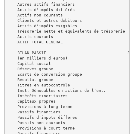
    Autres actifs financiers                         
    Actifs d'impôts différés                         
    Actifs non courants                              
    Clients et autres débiteurs                      
    Actifs d'impôts exigibles                        
    Trésorerie nette et équivalents de trésorerie    
    Actifs courants                                  
    ACTIF TOTAL GENERAL                              
    BILAN PASSIF                                  30-
    (en milliers d'euros)

    Capital social                                   
    Réserves groupe                                  
    Ecarts de conversion groupe                      
    Résultat groupe                                  
    Titres en autocontrôle                           
    Inst. Dénouables en actions de l'ent.            
    Intérêts minoritaires                            
    Capitaux propres                                 
    Provisions à long terme                          
    Passifs financiers                               
    Passifs d'impôts différés                        
    Passifs non courants                             
    Provisions à court terme                         
    Passifs financiers                               