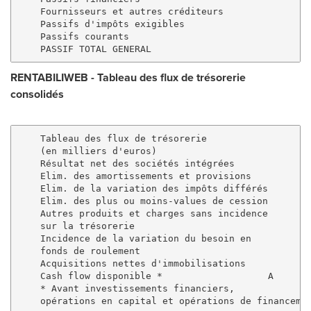
    Fournisseurs et autres créditeurs                
    Passifs d'impôts exigibles                       
    Passifs courants                                 
RENTABILIWEB
-
Tableau des flux de trésorerie
consolidés
    Tableau des flux de trésorerie                 30
    (en milliers d'euros)

    Résultat net des sociétés intégrées              
    Elim. des amortissements et provisions           
    Elim. de la variation des impôts différés        
    Elim. des plus ou moins-values de cession        
    Autres produits et charges sans incidence 

    sur la trésorerie                                
    Incidence de la variation du besoin en 

    fonds de roulement                               
    Acquisitions nettes d'immobilisations            
    Cash flow disponible *                   A       
    * Avant investissements financiers, 

    opérations en capital et opérations de financemen