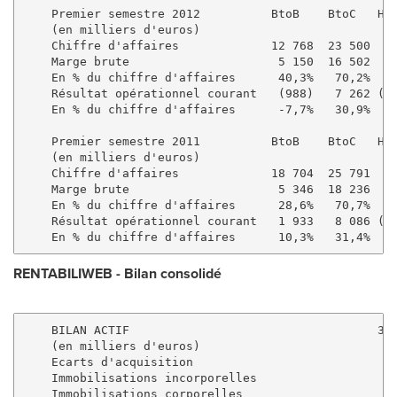
    Premier semestre 2012          BtoB    BtoC   Hol
    (en milliers d'euros)

    Chiffre d'affaires             12 768  23 500    
    Marge brute                     5 150  16 502    
    En % du chiffre d'affaires      40,3%   70,2%    
    Résultat opérationnel courant   (988)   7 262 (2 
    En % du chiffre d'affaires      -7,7%   30,9%    
    Premier semestre 2011          BtoB    BtoC   Hol
    (en milliers d'euros)

    Chiffre d'affaires             18 704  25 791    
    Marge brute                     5 346  18 236    
    En % du chiffre d'affaires      28,6%   70,7%    
    Résultat opérationnel courant   1 933   8 086 (2 
RENTABILIWEB
-
Bilan consolidé
    BILAN ACTIF                                   30-
    (en milliers d'euros)

    Ecarts d'acquisition                             
    Immobilisations incorporelles                    
    Immobilisations corporelles                      