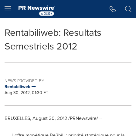
Accessibility Statement
Skip Navigation
Hamburger menu
Rentabiliweb: Resultats
Semestriels 2012
NEWS PROVIDED BY
Rentabiliweb
Aug 30, 2012, 01:30 ET
BRUXELLES
,
August 30, 2012
/PRNewswire/ --
L’offre monétique Be2bill : priorité stratégique pour la