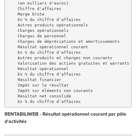
    (en milliers d'euros)

    Chiffre d'affaires                               
    Marge brute                                      
    En % du chiffre d'affaires                       
    Autres produits opérationnels                    
    Charges opérationnels                            
    Charges de personnel                             
    Charges de dépréciations et amortissements       
    Résultat opérationnel courant                    
    En % du chiffre d'affaires                       
    Autres produits et charges non courants          
    Valorisation des actions gratuites et warrants   
    Résultat opérationnel                            
    En % du chiffre d'affaires                       
    Résultat financier                               
    Impôt sur le résultat                            
    Impôt sur éléments non courants                  
    Résultat net consolidé                           
RENTABILIWEB
-
Résultat opérationnel courant par pôle
d
'
activités