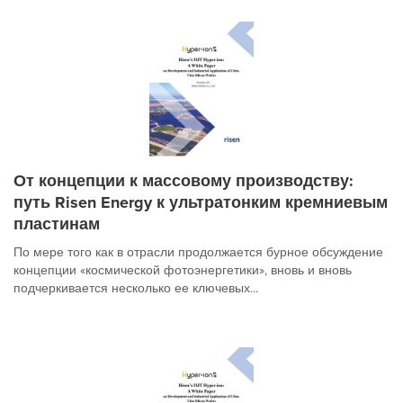
От концепции к массовому производству:
путь Risen Energy к ультратонким кремниевым
пластинам
По мере того как в отрасли продолжается бурное обсуждение
концепции «космической фотоэнергетики», вновь и вновь
подчеркивается несколько ее ключевых...