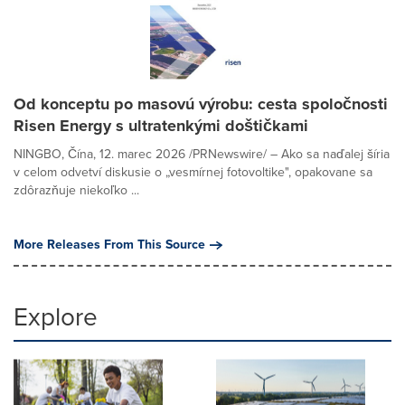
Od konceptu po masovú výrobu: cesta spoločnosti
Risen Energy s ultratenkými doštičkami
NINGBO, Čína, 12. marec 2026 /PRNewswire/ – Ako sa naďalej šíria
v celom odvetví diskusie o „vesmírnej fotovoltike", opakovane sa
zdôrazňuje niekoľko ...
More Releases From This Source
Explore