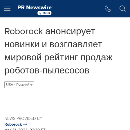
Accessibility Statement
Skip Navigation
Hamburger menu
Roborock анонсирует
новинки и возглавляет
мировой рейтинг продаж
роботов-пылесосов
USA - Pусский
NEWS PROVIDED BY
Roborock