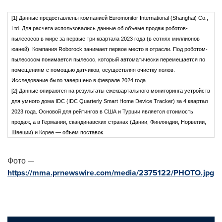
[1] Данные предоставлены компанией Euromonitor International (Shanghai) Co.,
Ltd. Для расчета использовались данные об объеме продаж роботов-
пылесосов в мире за первые три квартала 2023 года (в сотнях миллионов
юаней). Компания Roborock занимает первое место в отрасли. Под роботом-
пылесосом понимается пылесос, который автоматически перемещается по
помещениям с помощью датчиков, осуществляя очистку полов.
Исследование было завершено в феврале 2024 года.
[2] Данные опираются на результаты ежеквартального мониторинга устройств
для умного дома IDC (IDC Quarterly Smart Home Device Tracker) за 4 квартал
2023 года. Основой для рейтингов в США и Турции является стоимость
продаж, а в Германии, скандинавских странах (Дании, Финляндии, Норвегии,
Швеции) и Корее — объем поставок.
Фото —
https://mma.prnewswire.com/media/2375122/PHOTO.jpg