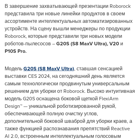
В завершение захватывающей презентации Roborock
представила три новые линейки продуктов в своем
ассортименте интеллектуальных автоматизированных
устройств. На сцену вышли менеджеры по продукции
Roborock, которые представили три новых модели
роботов-пылесосов –
G20S (S8 MaxV Ultra), V20
и
P10S Pro.
Модель
G20S (S8 MaxV Ultra)
, ставшая сенсацией
выставки CES 2024, на сегодняшний день является
самым технологически продвинутым универсальным
решением для уборки от Roborock. Высоко интуитивная
модель G20S оснащена боковой щеткой FlexiArm
Design™ — уникальной роботизированной рукой,
обеспечивающей полную очистку углов,
дополнительной боковой шваброй для уборки краев, а
также функцией распознавания препятствий Reactive
AI 2.0, встроенным интеллектуальным голосовым