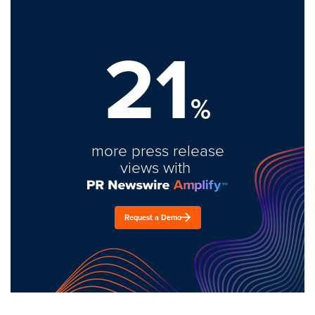
21
%
more press release
views with
Request a Demo