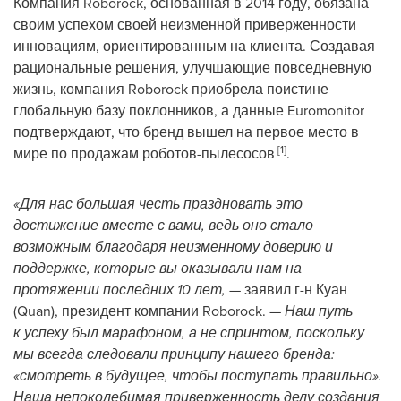
Компания Roborock, основанная в 2014 году, обязана
своим успехом своей неизменной приверженности
инновациям, ориентированным на клиента. Создавая
рациональные решения, улучшающие повседневную
жизнь, компания Roborock приобрела поистине
глобальную базу поклонников, а данные Euromonitor
подтверждают, что бренд вышел на первое место в
[1]
мире по продажам роботов-пылесосов
.
«Для нас большая честь праздновать это
достижение вместе с вами, ведь оно стало
возможным благодаря неизменному доверию и
поддержке, которые вы оказывали нам на
протяжении последних 10 лет, —
заявил г-н Куан
(Quan), президент компании Roborock. —
Наш путь
к успеху был марафоном, а не спринтом, поскольку
мы всегда следовали принципу нашего бренда:
«смотреть в будущее, чтобы поступать правильно».
Наша непоколебимая приверженность делу создания