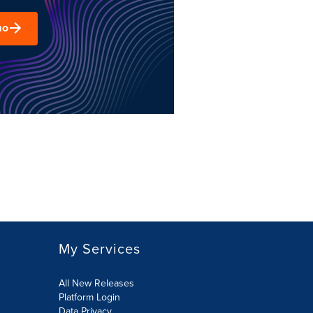
mo
My Services
All New Releases
Platform Login
Data Privacy