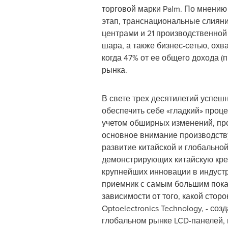
торговой марки Palm. По мнению
этап, транснациональные слияни
центрами и 21 производственной
шара, а также бизнес-сетью, охв
когда 47% от ее общего дохода 
рынка.
В свете трех десятилетий успеш
обеспечить себе «гладкий» проц
учетом обширных изменений, пр
основное внимание производству
развитие китайской и глобально
демонстрирующих китайскую кре
крупнейших инновации в индустр
приемник с самым большим показ
зависимости от того, какой стор
Optoelectronics Technology, - с
глобальном рынке LCD-панелей, 