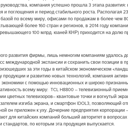
 руководства, компания успешно прошла 3 этапа развития:
я и поглощения и период стабильного роста. Располагая 2
 базой по всему миру, офисами по продажам в более чем 80
атывающей более 160 стран и регионов, в 2014 году компани
(превышающего 100 млрд. юаней КНР) приходится на долю 
ного развития фирмы, лишь немногим компаниям удалось дос
есс международной экспансии и сохранить свои позиции в п
оизошедших за эти годы в китайском экономическом «ланд
 продукции и развитию новых технологий, компания активн
й экономики с помощью инновационных и широко признанных
ативность всему миру: TCL H8800 – телевизионный приемн
ии цветных телевизоров– квантовые точки и вогнутый экран
ателем изгиба экрана, и смартфон IDOL3, позволяющий от
оной он приложен к уху. Дочерние предприятия корпорации –
оздают для китайских компаний больший авторитет в вопроса
и стандартов, по которым эта продукция выпускается.