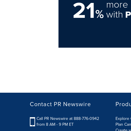
21
more 
%
with
Contact PR Newswire
Prod
Call PR Newswire at 888-776-0942
Explore 
from 8 AM - 9 PM ET
Plan Ca
Create w