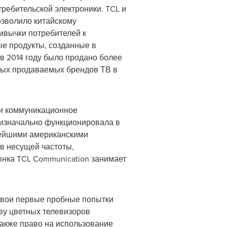
ребительской электроники. TCL и
озволило китайскому
ивычки потребителей к
ые продукты, созданные в
в 2014 году было продано более
амых продаваемых брендов ТВ в
 и коммуникационное
 изначально функционировала в
нейшими американскими
ов несущей частоты,
ынка TCL Communication занимает
свои первые пробные попытки
тву цветных телевизоров
также право на использование