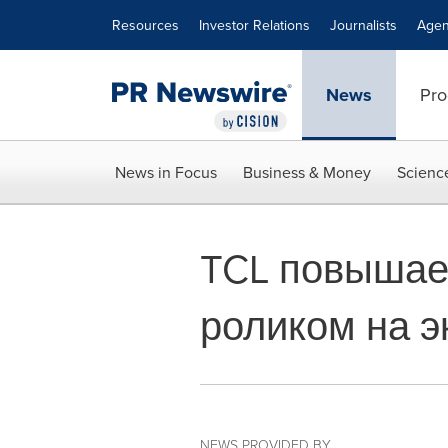
Accessibility Statement
Skip Navigation
Resources
Investor Relations
Journalists
Agen
News
Pro
News in Focus
Business & Money
Scienc
TCL повышае
роликом на э
NEWS PROVIDED BY