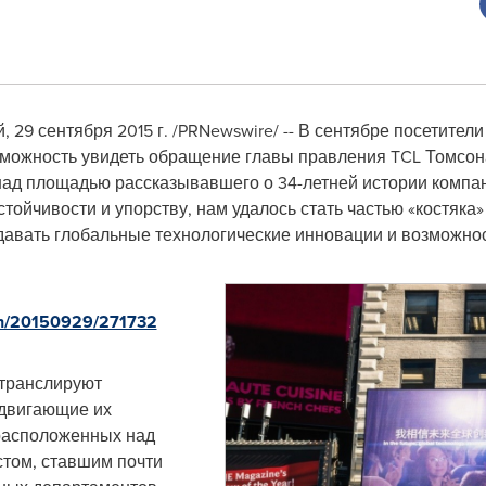
ай, 29 сентября 2015 г. /PRNewswire/ -- В сентябре посетите
можность увидеть обращение главы правления TCL Томсон
а над площадью рассказывавшего о 34-летней истории комп
ойчивости и упорству, нам удалось стать частью «костяка» 
здавать глобальные технологические инновации и возможнос
rnh/20150929/271732
 транслируют
одвигающие их
 расположенных над
стом, ставшим почти