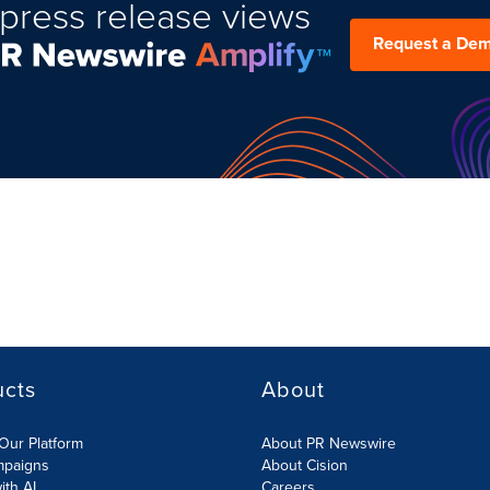
press release views
Request a De
ucts
About
Our Platform
About PR Newswire
mpaigns
About Cision
ith AI
Careers