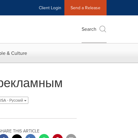
Client Login
Send a Release
Search
le & Culture
 рекламным
USA - Pусский
SHARE THIS ARTICLE