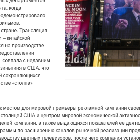
нных департаментов
та, когда
продемонстрировало
 фильмов,
 стране. Трансляция
 – китайской
я на производстве
предоставлении
- совпала с недавним
зиньпиня в США, что
ей сохраняющихся
стве «столпа»
 местом для мировой премьеры рекламной кампании своего
 столицей США и центром мировой экономической активност
елей компании, а также выдающихся показателей ее деяте
рограммы по расширению каналов рыночной реализации про
водству цветных телевизоров, после чего компания устано