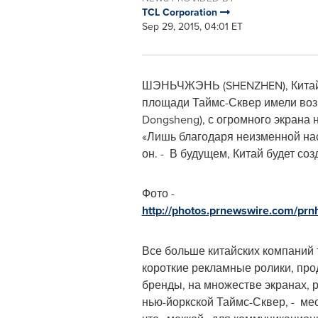
TCL Corporation
Sep 29, 2015, 04:01 ET
ШЭНЬЧЖЭНЬ (
SHENZHEN
), Кит
площади Таймс-Сквер имели воз
Dongsheng
), с огромного экран
«Лишь благодаря неизменной наст
он. - В будущем, Китай будет со
Фото -
http://photos.prnewswire.com/p
Все больше китайских компаний
короткие рекламные ролики, пр
бренды, на множестве экранах,
нью-йоркской Таймс-Сквер, - ме