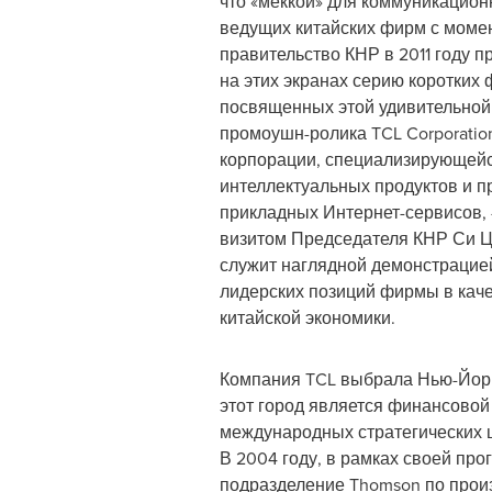
что «меккой» для коммуникацио
ведущих китайских фирм с момен
правительство КНР в 2011 году 
на этих экранах серию коротких
посвященных этой удивительной
промоушн-ролика TCL Corporation
корпорации, специализирующейс
интеллектуальных продуктов и 
прикладных Интернет-сервисов, 
визитом Председателя КНР Си Ц
служит наглядной демонстраци
лидерских позиций фирмы в каче
китайской экономики.
Компания TCL выбрала Нью-Йорк
этот город является финансовой
международных стратегических ц
В 2004 году, в рамках своей п
подразделение Thomson по произ