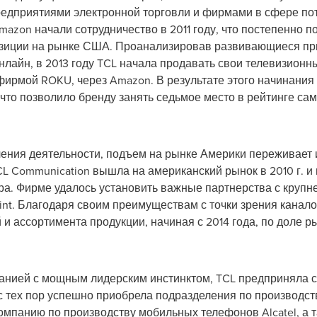
едприятиями электронной торговли и фирмами в сфере пот
azon начали сотрудничество в 2011 году, что постепенно п
озиции на рынке США. Проанализировав развивающиеся пр
лайн, в 2013 году TCL начала продавать свои телевизионн
фирмой ROKU, через Amazon. В результате этого начинания 
что позволило бренду занять седьмое место в рейтинге с
ения деятельности, подъем на рынке Америки переживает
L Communication вышла на американский рынок в 2010 г. и
ора. Фирме удалось установить важные партнерства с круп
rint. Благодаря своим преимуществам с точки зрения канал
и ассортимента продукции, начиная с 2014 года, по доле р
панией с мощным лидерским инстинктом, TCL предприняла 
и с тех пор успешно приобрела подразделения по производс
компанию по производству мобильных телефонов Alcatel, а 