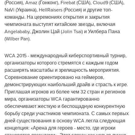
(Россия), Amaz (Гонконг), Firebat (США), Cloud9 (США),
NaVi (Украина), HellRaisers (Россия) и другие топ-
команды. На церемониях открытия и закрытия
чемпионата выступят китайские звезды, включая
Angelababy, Джолин Цай (
Jolin Tsai
) и Уилбера Пана
(
Wilber Pan
).
WCA 2015 - международный киберспортивный турнир,
организаторы которого стремятся с каждым годом
расширять масштабы и зрелищность мероприятия.
Соревнование ориентировано на геймеров,
демонстрирующих наибольший драйв и страсть к игре.
Приглашая игроков из более чем 32 стран и регионов
мира, организаторы WCA гарантированно
обеспечивают жесткую и беспощадную конкурентную
борьбу среди участников чемпионата. С самых первых
дней существования в основу WCA легла следующая
концепция: «Арена для героев - место, где игроки