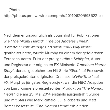
(Photo:
http://photos.prnewswire.com/prnh/20140620/693522-b )
Nachdem er ursprünglich als Journalist für Publikationen
wie
"The
Miami
Herald
", "The
Los Angeles
Times",
"Entertainment Weekly"
und
"New York Daily News"
gearbeitet hatte, wurde Murphy zu einem der gefeiertsten
Fernsehautoren. Er ist der preisgekrönte Schöpfer, Autor
und Regisseur der originalen FX-Miniserie
"American Horror
Story"
, der ausgezeichneten Hit-Serie
"Glee"
auf Fox sowie
der preisgekrönten originalen Dramaserie
"Nip/Tuck"
auf
FX. Murphys jüngstes Regieprojekt war die HBO-Adaption
von Larry Kramers preisgekrönten Produktion
"The Normal
Heart"
, die am 25. Mai 2014 erstmals ausgestrahlt wurde
und mit Stars wie
Mark Ruffalo
,
Julia Roberts
und
Matt
Bomer
besetzt ist.
"The
Normal
Heart"
erhielt den