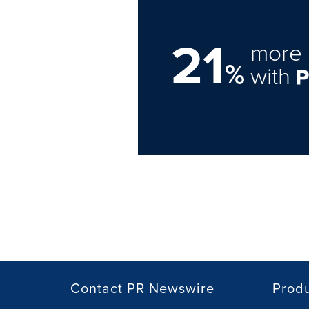
21
more 
%
with
Contact PR Newswire
Prod