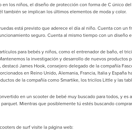
en los niños, el diseño de protección con forma de C único del 
él también se implican los últimos elementos de moda y color.
ruedas está previsto que aderece el día al niño. Cuenta con un f
funcionamiento seguro. Cuenta al mismo tiempo con un diseño e
ículos para bebés y niños, como el entrenador de baño, el tricic
"Mantenemos la investigación y desarrollo de nuevos productos 
", destacó
James Hook
, consejero delegado de la compañía Fascol
porcionados en Reino Unido, Alemania, Francia, Italia y España 
ctos de la compañía como Smartike, los tricilos Little y las tabl
convertido en un scooter de bebé muy buscado para todos, y es
el parquet. Mientras que posiblemente tú estés buscando comprar 
ooters de surf visite la página web: