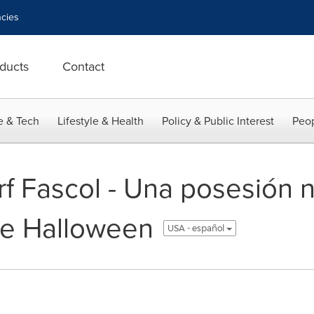
cies
ducts
Contact
e & Tech
Lifestyle & Health
Policy & Public Interest
Peop
rf Fascol - Una posesión 
 de Halloween
USA - español