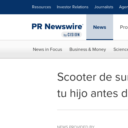
Accessibility Statement
Skip Navigation
Resources
Investor Relations
Journalists
Agen
News
Pro
News in Focus
Business & Money
Scienc
Scooter de su
tu hijo antes
NEWS PROVIDED BY