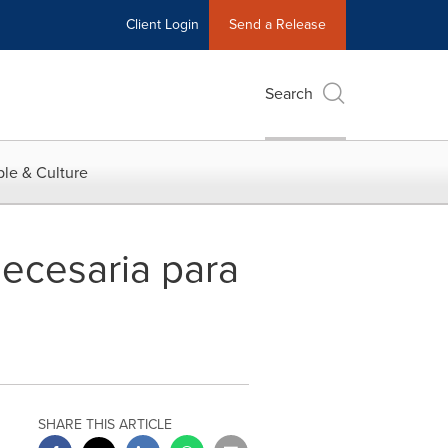
Client Login
Send a Release
Search
le & Culture
necesaria para
SHARE THIS ARTICLE