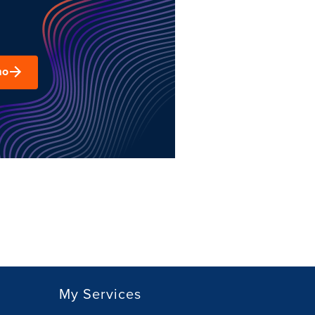
mo
My Services