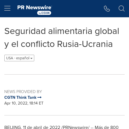
Accessibility Statement
Skip Navigation
Hamburger menu
Seguridad alimentaria global
y el conflicto Rusia-Ucrania
USA - español
NEWS PROVIDED BY
CGTN Think Tank
Apr 10, 2022, 18:14 ET
BEIJING
,
11 de abril de 2022
/PRNewswire/ -- Más de 800