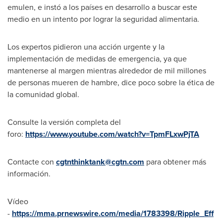
emulen, e instó a los países en desarrollo a buscar este
medio en un intento por lograr la seguridad alimentaria.
Los expertos pidieron una acción urgente y la
implementación de medidas de emergencia, ya que
mantenerse al margen mientras alrededor de mil millones
de personas mueren de hambre, dice poco sobre la ética de
la comunidad global.
Consulte la versión completa del
foro:
https://www.youtube.com/watch?v=TpmFLxwPjTA
Contacte con
cgtnthinktank@cgtn.com
para obtener más
información.
Vídeo
-
https://mma.prnewswire.com/media/1783398/Ripple_Eff