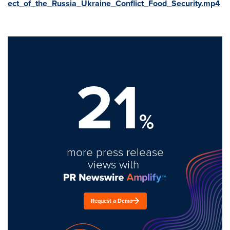
ect_of_the_Russia_Ukraine_Conflict_Food_Security.mp4
21
%
more press release
views with
Request a Demo