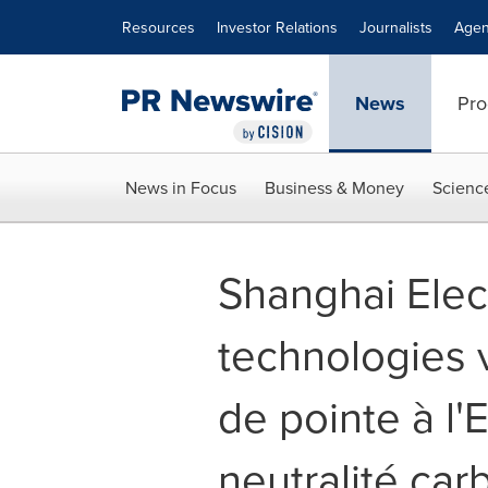
Accessibility Statement
Skip Navigation
Resources
Investor Relations
Journalists
Agen
News
Pro
News in Focus
Business & Money
Scienc
Shanghai Elec
technologies v
de pointe à l'
neutralité car