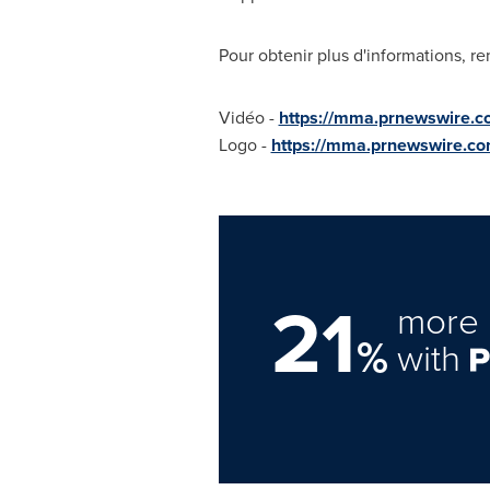
Pour obtenir plus d'informations, r
Vidéo -
https://mma.prnewswire.
Logo -
https://mma.prnewswire.c
21
more 
%
with