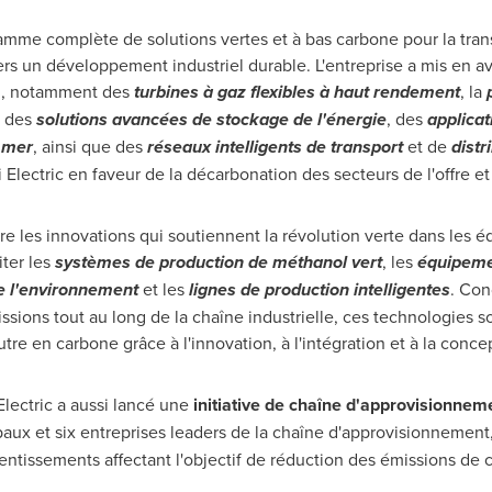
mme complète de solutions vertes et à bas carbone pour la trans
vers un développement industriel durable. L'entreprise a mis en a
in, notamment des
turbines à gaz flexibles à haut rendement
, la
, des
solutions avancées de stockage de l'énergie
, des
applica
n mer
, ainsi que des
réseaux intelligents de transport
et de
distr
Electric en faveur de la décarbonation des secteurs de l'offre e
re les innovations qui soutiennent la révolution verte dans les é
ter les
systèmes de production de méthanol vert
, les
équipemen
e l'environnement
et les
lignes de production intelligentes
. Con
ssions tout au long de la chaîne industrielle, ces technologies s
tre en carbone grâce à l'innovation, à l'intégration et à la concep
Electric a aussi lancé une
initiative de chaîne d'approvisionneme
paux et six entreprises leaders de la chaîne d'approvisionnement, 
ntissements affectant l'objectif de réduction des émissions de 