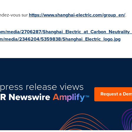
endez-vous sur
https://www.shanghai-electric.com/group_en/
.
com/media/2706287/Shanghai_Electric_at_Carbon_Neutrality
om/media/2346204/5359838/Shanghai_Electric_logo.jpg
press release views
Request a De