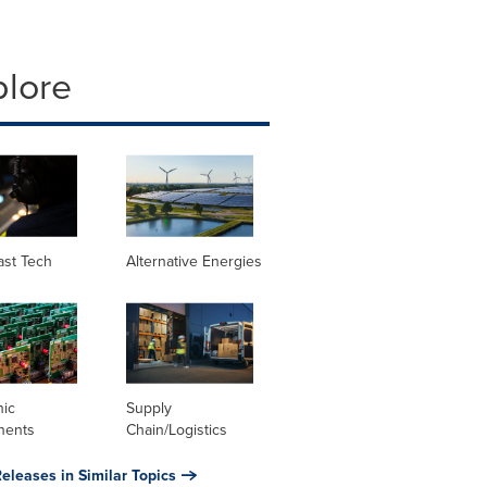
plore
ast Tech
Alternative Energies
nic
Supply
nents
Chain/Logistics
eleases in Similar Topics