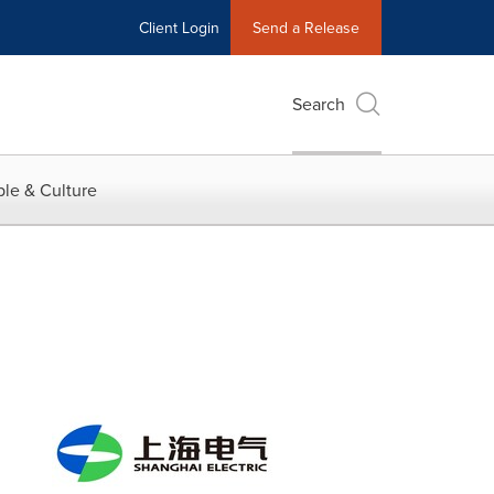
Client Login
Send a Release
Search
le & Culture