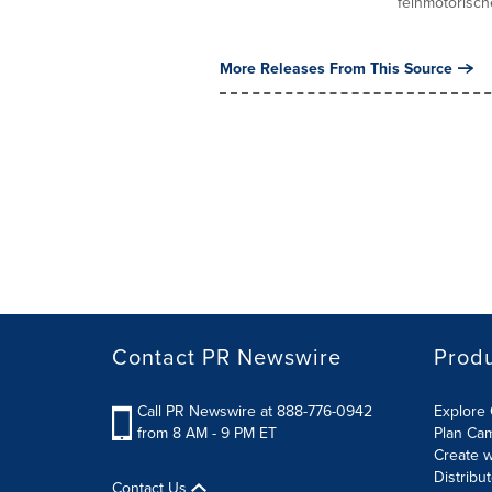
feinmotorische
More Releases From This Source
Contact PR Newswire
Prod
Call PR Newswire at 888-776-0942
Explore 
from 8 AM - 9 PM ET
Plan Ca
Create w
Distribu
Contact Us