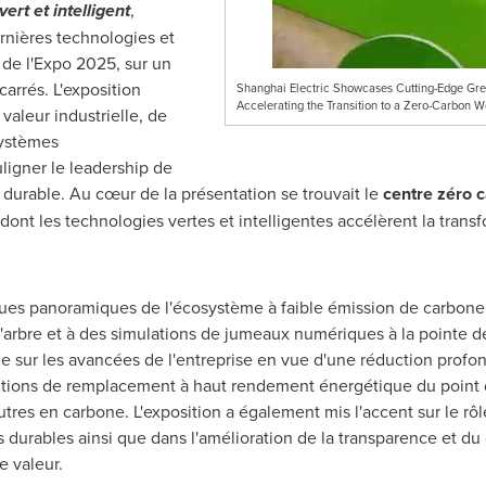
ert et intelligent
,
rnières technologies et
 de l'Expo 2025, sur un
arrés. L'exposition
Shanghai Electric Showcases Cutting-Edge Gre
Accelerating the Transition to a Zero-Carbon Wo
valeur industrielle, de
systèmes
ligner le leadership de
n durable. Au cœur de la présentation se trouvait le
centre zéro 
n dont les technologies vertes et intelligentes accélèrent la tran
 vues panoramiques de l'écosystème à faible émission de carbone
d'arbre et à des simulations de jumeaux numériques à la pointe de
e sur les avancées de l'entreprise en vue d'une réduction prof
solutions de remplacement à haut rendement énergétique du point
res en carbone. L'exposition a également mis l'accent sur le rôl
s durables ainsi que dans l'amélioration de la transparence et du
e valeur.