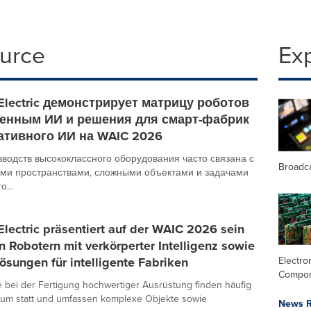
ource
Ex
Electric демонстрирует матрицу роботов
енным ИИ и решения для смарт-фабрик
нативного ИИ на WAIC 2026
зводств высококлассного оборудования часто связана с
Broadc
ми пространствами, сложными объектами и задачами
...
lectric präsentiert auf der WAIC 2026 sein
an Robotern mit verkörperter Intelligenz sowie
Lösungen für intelligente Fabriken
Electro
Compo
e bei der Fertigung hochwertiger Ausrüstung finden häufig
um statt und umfassen komplexe Objekte sowie
News R