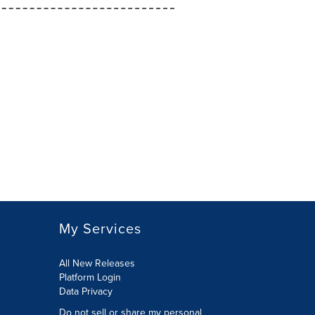
My Services
All New Releases
Platform Login
Data Privacy
Do not sell or share my personal