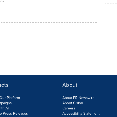
...
ucts
About
Our Platform
About PR Newswire
mpaigns
About Cision
ith AI
Careers
te Press Releases
Accessibility Statement