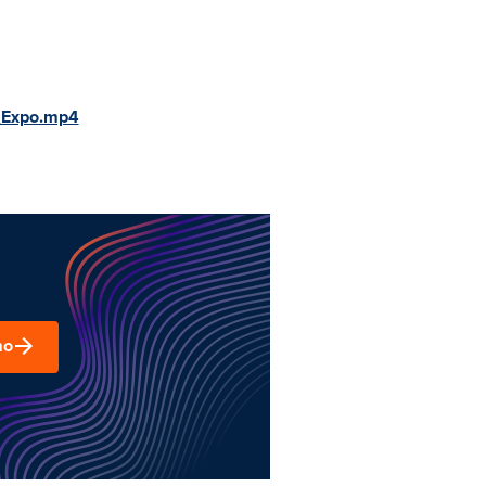
_Expo.mp4
mo