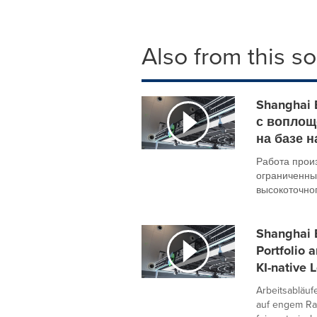
Also from this s
Shanghai 
с воплощ
на базе 
Работа прои
ограниченны
высокоточного
Shanghai E
Portfolio 
KI-native 
Arbeitsabläuf
auf engem Ra