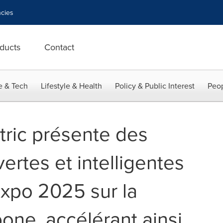
cies
ducts
Contact
e & Tech
Lifestyle & Health
Policy & Public Interest
Peop
tric présente des
ertes et intelligentes
Expo 2025 sur la
bone, accélérant ainsi