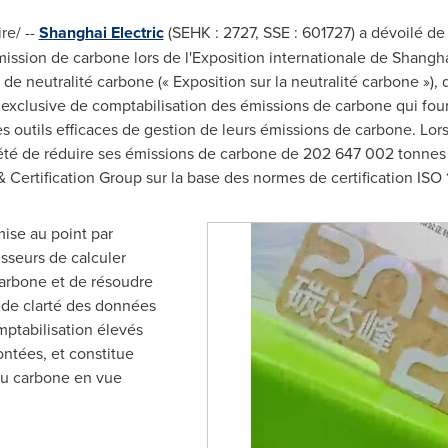
e/ --
Shanghai Electric
(SEHK : 2727, SSE : 601727) a dévoilé d
mission de carbone lors de l'Exposition internationale de Shangha
de neutralité carbone (« Exposition sur la neutralité carbone »), 
 exclusive de comptabilisation des émissions de carbone qui four
s outils efficaces de gestion de leurs émissions de carbone.
Lor
ociété de réduire ses émissions de carbone de 202 647 002 tonne
g & Certification Group sur la base des normes de certification IS
ise au point par
sseurs de calculer
carbone et de résoudre
de clarté des données
mptabilisation élevés
ontées, et constitue
 du carbone en vue