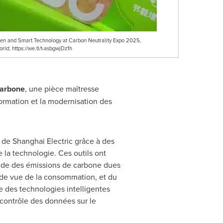
en and Smart Technology at Carbon Neutrality Expo 2025,
rld; https://we.tl/t-asbgwjDz1h
carbone
, une pièce maîtresse
sformation et la modernisation des
 de Shanghai Electric grâce à des
 la technologie. Ces outils ont
onde des émissions de carbone dues
 de vue de la consommation, et du
e des technologies intelligentes
 contrôle des données sur le