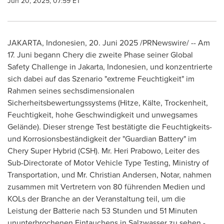
Jun 20, 2025, 07:59 ET
JAKARTA
, Indonesien
,
20. Juni 2025
/PRNewswire/ -- Am
17. Juni begann Chery die zweite Phase seiner Global
Safety Challenge in
Jakarta
, Indonesien, und konzentrierte
sich dabei auf das Szenario "extreme Feuchtigkeit" im
Rahmen seines sechsdimensionalen
Sicherheitsbewertungssystems (Hitze, Kälte, Trockenheit,
Feuchtigkeit, hohe Geschwindigkeit und unwegsames
Gelände). Dieser strenge Test bestätigte die Feuchtigkeits-
und Korrosionsbeständigkeit der "Guardian Battery" im
Chery Super Hybrid (CSH). Mr.
Heri Prabowo
, Leiter des
Sub-Directorate of Motor Vehicle Type Testing, Ministry of
Transportation, und Mr.
Christian Andersen
, Notar, nahmen
zusammen mit Vertretern von 80 führenden Medien und
KOLs der Branche an der Veranstaltung teil, um die
Leistung der Batterie nach 53 Stunden und 51 Minuten
ununterbrochenen Eintauchens in Salzwasser zu sehen -