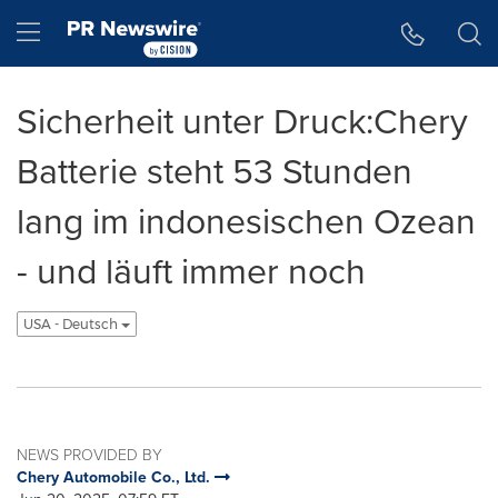
Accessibility Statement
Skip Navigation
Hamburger menu
Sicherheit unter Druck:Chery
Batterie steht 53 Stunden
lang im indonesischen Ozean
- und läuft immer noch
USA - Deutsch
NEWS PROVIDED BY
Chery Automobile Co., Ltd.