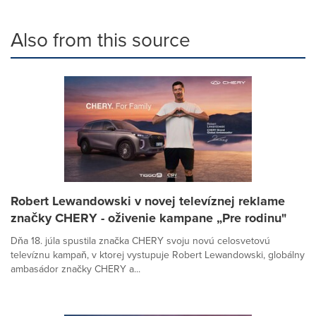
Also from this source
Robert Lewandowski v novej televíznej reklame
značky CHERY - oživenie kampane „Pre rodinu"
Dňa 18. júla spustila značka CHERY svoju novú celosvetovú
televíznu kampaň, v ktorej vystupuje Robert Lewandowski, globálny
ambasádor značky CHERY a...