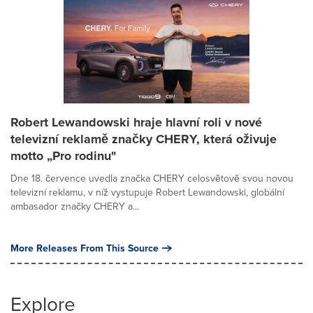
Robert Lewandowski hraje hlavní roli v nové
televizní reklamě značky CHERY, která oživuje
motto „Pro rodinu"
Dne 18. července uvedla značka CHERY celosvětově svou novou
televizní reklamu, v níž vystupuje Robert Lewandowski, globální
ambasador značky CHERY a...
More Releases From This Source
Explore