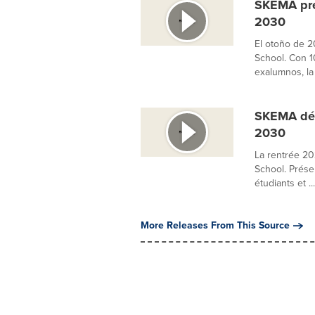
SKEMA pre
2030
El otoño de 
School. Con 1
exalumnos, la 
SKEMA dév
2030
La rentrée 2
School. Présen
étudiants et ...
More Releases From This Source