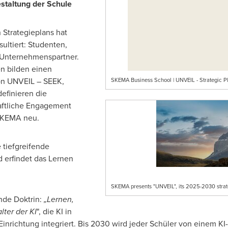
estaltung der Schule
 Strategieplans hat
ltiert: Studenten,
 Unternehmenspartner.
n bilden einen
on UNVEIL – SEEK,
SKEMA Business School | UNVEIL - Strategic 
finieren die
aftliche Engagement
SKEMA neu.
tiefgreifende
 erfindet das Lernen
SKEMA presents "UNVEIL", its 2025-2030 strateg
nde Doktrin:
„Lernen,
lter der KI
", die KI in
Einrichtung integriert. Bis 2030 wird jeder Schüler von einem KI-