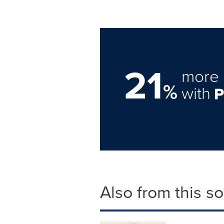
21
more 
%
with
Also from this s