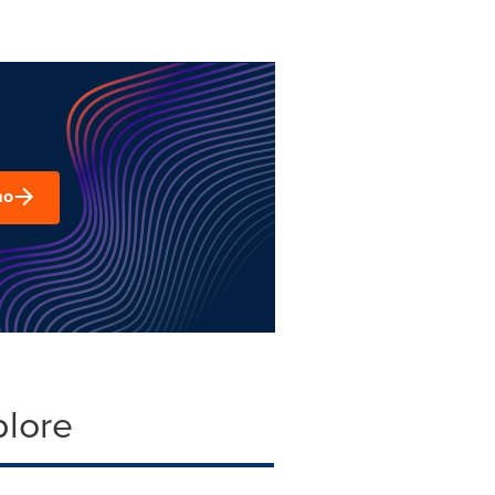
mo
plore