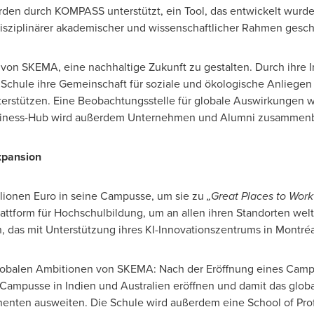
erden durch KOMPASS unterstützt, ein Tool, das entwickelt wurde
disziplinärer akademischer und wissenschaftlicher Rahmen gesc
on SKEMA, eine nachhaltige Zukunft zu gestalten. Durch ihre In
 Schule ihre Gemeinschaft für soziale und ökologische Anliegen 
nterstützen. Eine Beobachtungsstelle für globale Auswirkungen w
 Business-Hub wird außerdem Unternehmen und Alumni zusammen
xpansion
llionen Euro in seine Campusse, um sie zu
„Great Places to Work
lattform für Hochschulbildung, um an allen ihren Standorten welt
n, das mit Unterstützung ihres KI-Innovationszentrums in Montré
lobalen Ambitionen von SKEMA: Nach der Eröffnung eines Campu
Campusse in Indien und Australien eröffnen und damit das glo
nenten ausweiten. Die Schule wird außerdem eine School of Profe