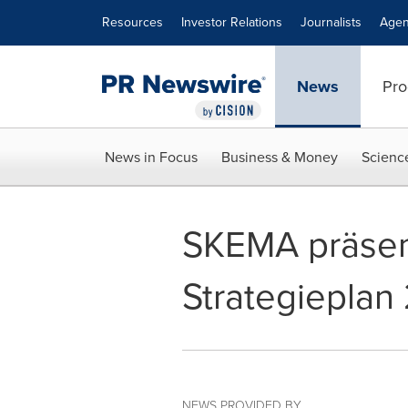
Accessibility Statement
Skip Navigation
Resources
Investor Relations
Journalists
Agen
News
Pro
News in Focus
Business & Money
Scienc
SKEMA präsen
Strategieplan
NEWS PROVIDED BY