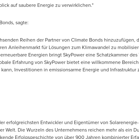
blick auf saubere Energie zu verwirklichen."
Bonds, sagte:
hsenden Reihen der Partner von Climate Bonds hinzuzufügen, die
ren Anleihenmarkt für Lösungen zum Klimawandel zu mobilisiere
r erneuerbare Energien bringt SkyPower eine Schatzkammer des 
lobale Erfahrung von SkyPower bietet eine willkommene Bereich
 kann, Investitionen in emissionsarme Energie und Infrastruktur z
der erfolgreichsten Entwickler und Eigentümer von Solarenergie-
r Welt. Die Wurzeln des Unternehmens reichen mehr als ein Du
kende Erfolgsgeschichte von über 900 Jahren kombinierter Erf