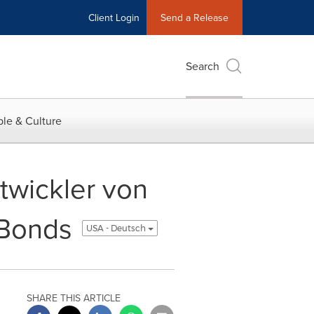
Client Login
Send a Release
Search
le & Culture
twickler von
 Bonds
USA - Deutsch
SHARE THIS ARTICLE