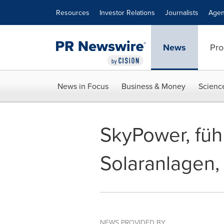
Accessibility Statement
Skip Navigation
Resources
Investor Relations
Journalists
Agen
News
Pro
News in Focus
Business & Money
Scienc
SkyPower, füh
Solaranlagen,
NEWS PROVIDED BY