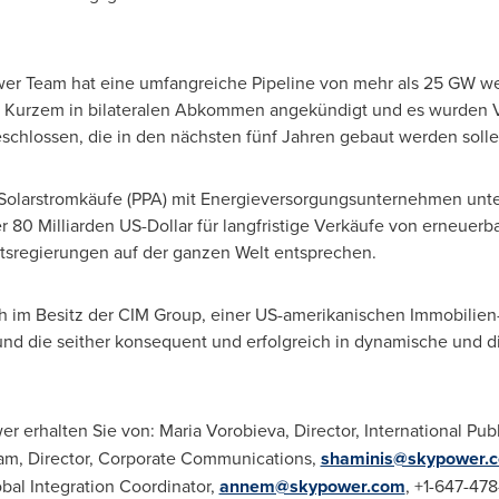
wer Team hat eine umfangreiche Pipeline von mehr als 25 GW we
 Kurzem in bilateralen Abkommen angekündigt und es wurden V
schlossen, die in den nächsten fünf Jahren gebaut werden solle
 Solarstromkäufe (PPA) mit Energieversorgungsunternehmen unte
 80 Milliarden US-Dollar für langfristige Verkäufe von erneuerb
sregierungen auf der ganzen Welt entsprechen.
h im Besitz der CIM Group, einer US-amerikanischen Immobilien- 
und die seither konsequent und erfolgreich in dynamische und 
er erhalten
Sie von
:
Maria Vorobieva
, Director, International Publ
nam
, Director, Corporate Communications,
shaminis@skypower.
obal Integration Coordinator,
annem@skypower.com
, +1-647-478