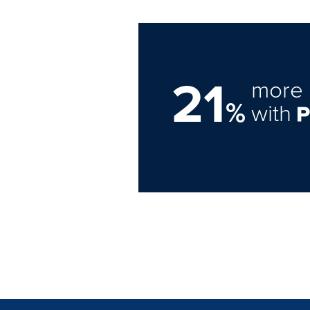
21
more 
%
with