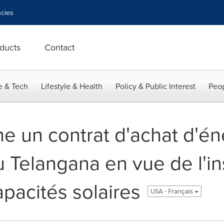
cies
ducts
Contact
e & Tech
Lifestyle & Health
Policy & Public Interest
Peop
e un contrat d'achat d'én
du Telangana en vue de l'in
acités solaires
USA - Français