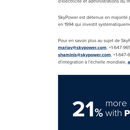
d'électricité et administrations du 
SkyPower est détenue en majorité p
en 1994 qui investit systématiquem
Pour en savoir plus au sujet de Sky
mariav@skypower.com
, +1-647-96
shaminis@skypower.com
, +1-647-
d'intégration à l'échelle mondiale,
21
more 
%
with