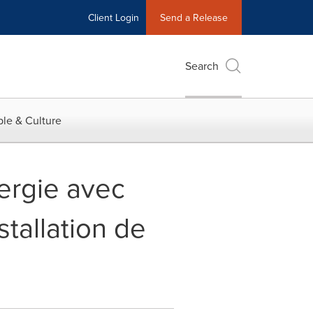
Client Login
Send a Release
Search
le & Culture
ergie avec
stallation de