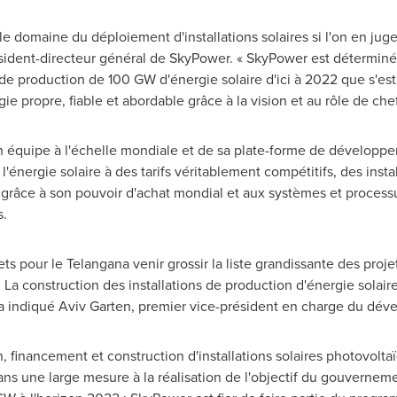
le domaine du déploiement d'installations solaires si l'on en juge
ésident-directeur général de SkyPower. « SkyPower est déterminé
f de production de 100 GW d'énergie solaire d'ici à 2022 que s'est 
e propre, fiable et abordable grâce à la vision et au rôle de chef 
n équipe à l'échelle mondiale et de sa plate-forme de développ
'énergie solaire à des tarifs véritablement compétitifs, des instal
n grâce à son pouvoir d'achat mondial et aux systèmes et proces
s.
ets pour le Telangana venir grossir la liste grandissante des proj
La construction des installations de production d'énergie solair
 a indiqué
Aviv Garten
, premier vice-président en charge du d
, financement et construction d'installations solaires photovolt
ns une large mesure à la réalisation de l'objectif du gouverneme