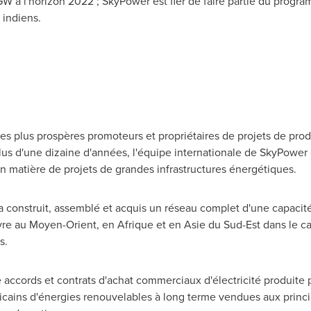
GW à l'horizon 2022 ; SkyPower est fier de faire partie du prog
s indiens.
des plus prospères promoteurs et propriétaires de projets de pro
us d'une dizaine d'années, l'équipe internationale de SkyPower 
matière de projets de grandes infrastructures énergétiques.
construit, assemblé et acquis un réseau complet d'une capacité
 au Moyen-Orient, en Afrique et en Asie du Sud-Est dans le ca
s.
ccords et contrats d'achat commerciaux d'électricité produite par
ricains d'énergies renouvelables à long terme vendues aux princi