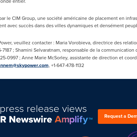
monde entier.
ar le CIM Group, une société américaine de placement en infras
ent avec succès dans des villes dynamiques et densément peupl
Power, veuillez contacter :
Maria Vorobieva
, directrice des relati
5-7187 ;
Shamini Selvaratnam
, responsable de la communication d
625-0997 ;
Anne Marie McSorley
, assistante de direction et coor
annem@skypower.com
, +1-647-478-1132
press release views
Request a De