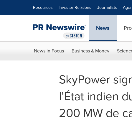
Accessibility Statement
Skip Navigation
Resources
Investor Relations
Journalists
Agen
News
Pro
News in Focus
Business & Money
Scienc
SkyPower sign
l'État indien 
200 MW de cap