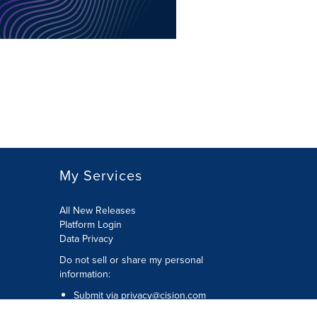
My Services
All New Releases
Platform Login
Data Privacy
Do not sell or share my personal
information
:
Submit via
privacy@cision.com
Call Privacy toll-free:
877-297-8921