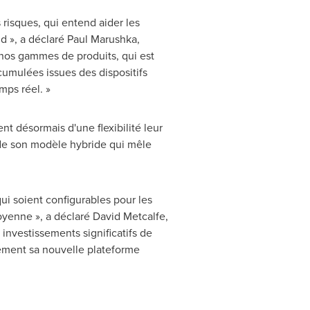
risques, qui entend aider les
ud », a déclaré
Paul Marushka
,
 nos gammes de produits, qui est
cumulées issues des dispositifs
mps réel. »
nt désormais d'une flexibilité leur
u de son modèle hybride qui mêle
i soient configurables pour les
moyenne », a déclaré
David Metcalfe
,
investissements significatifs de
vement sa nouvelle plateforme