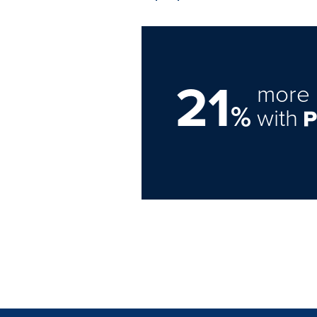
21
more 
%
with