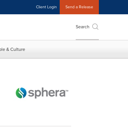
Client Login
Send a Release
Search
le & Culture