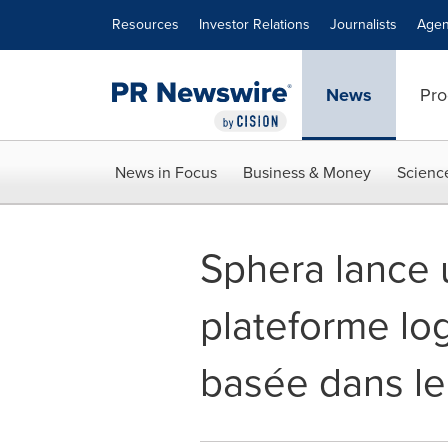
Accessibility Statement
Skip Navigation
Resources
Investor Relations
Journalists
Agen
News
Pro
News in Focus
Business & Money
Scienc
Sphera lance 
plateforme log
basée dans le