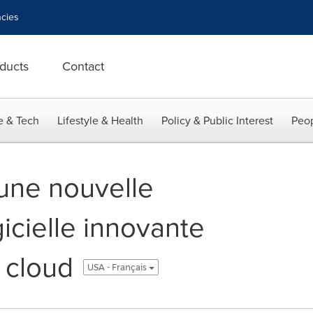
cies
ducts
Contact
e & Tech
Lifestyle & Health
Policy & Public Interest
Peop
une nouvelle
icielle innovante
 cloud
USA - Français