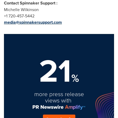
Contact Spinnaker Support :
Michelle Wilkinson
+1 720-457-5442
media@spinnakersupport.com
21
%
more press release
views with