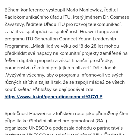
Během konference vystoupil Mario Maniewicz, ředitel
Radiokomunikačního úřadu ITU, který jménem Dr. Cosmase
Zavazavy, ředitele Úřadu ITU pro rozvoj telekomunikací,
zahájil ve spolupráci se společností Huawei fungování
programu ITU Generation Connect Young Leadership
Programme. „Mladí lidé ve věku od 18 do 28 let mohou
předkládat své nápady na komunitní projekty zaměřené na
řešení digitální propasti a získat finanční prostředky,
poradenství a školení pro jejich realizaci." Dále dodal:
„Vyzývám všechny, aby o programu informovali ve svých
různých sítích a zajistili tak, že se zapojí mládež ze všech
koutů světa." Přihlášky se dají podávat zde:
https://www.itu.int/generationconnect/GCYLP
Společnost Huawei se v loňském roce jako přidružený člen
připojila ke Globální alianci pro gramotnost (GAL)
organizace UNESCO a podepsala dohodu o partnerství s