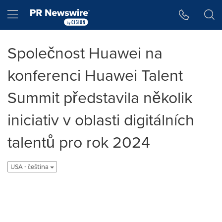
Accessibility Statement
Skip Navigation
Hamburger menu
Společnost Huawei na
konferenci Huawei Talent
Summit představila několik
iniciativ v oblasti digitálních
talentů pro rok 2024
USA - čeština