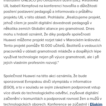
Institutem UNESCO pro celoživotní učení (UIL). Ředitelka
UIL Isabell Kempfová na konferenci hovořila o důležitosti
posílení postavení pedagogů a informovala o průběhu
projektu UIL v této oblasti. Prohlásila: „Realizujeme projekt,
jehož cílem je posílit digitální dovednosti pedagogů v
několika zemích Globální aliance pro gramotnost. Dnes
mohu s hrdostí oznámit, že díky podpoře společnosti
Huawei můžeme projekt rozjet také v Marockém království.
Tento projekt pomůže 10.000 učitelů, školitelů a vedoucích
pracovníků v oblasti gramotnosti mládeže a dospělých lépe
využívat technologie nejen při výuce gramotnosti, ale i při
jejich vlastním profesním rozvoji."
Společnost Huawei na této akci oznámila, že bude
sponzorovat Evropskou dívčí olympiádu v informatice
(EGOI), a to v souladu se svým závazkem podporovat vstup
více dívek do technologického odvětví, zvyšovat digitální
začlenění v komunitách a podporovat rovnost žen a mužů v
technologických oborech. Konference se zúčastnil i
Eljakim