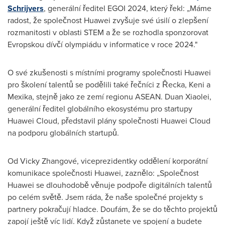
Schrijvers
, generální ředitel EGOI 2024, který řekl: „Máme
radost, že společnost Huawei zvyšuje své úsilí o zlepšení
rozmanitosti v oblasti STEM a že se rozhodla sponzorovat
Evropskou dívčí olympiádu v informatice v roce 2024."
O své zkušenosti s místními programy společnosti Huawei
pro školení talentů se podělili také řečníci z Řecka, Keni a
Mexika, stejně jako ze zemí regionu ASEAN.
Duan Xiaolei
,
generální ředitel globálního ekosystému pro startupy
Huawei Cloud
, představil plány společnosti
Huawei Cloud
na podporu globálních startupů.
Od Vicky Zhangové, viceprezidentky oddělení korporátní
komunikace společnosti Huawei, zaznělo: „Společnost
Huawei se dlouhodobě věnuje podpoře digitálních talentů
po celém světě. Jsem ráda, že naše společné projekty s
partnery pokračují hladce. Doufám, že se do těchto projektů
zapojí ještě víc lidí. Když zůstanete ve spojení a budete