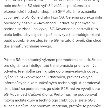
bolo možné z 5G sietí vyťažiť väčšiu spoločenskú a
ekonomickú hodnotu, skupina 3GPP oficiálne oznámila
vývoj sietí 5.5G, čo je druhá fáza 5G. Celému projektu dala
obchodný názov 5G-Advanced. Jednotliví priemyselní
partneri sa zhodli na vývoji 5G-Advanced a zostavili túto
bielu knihu, aby objasnili požiadavky a technológie, ktoré
budú potrebné pre zlepšenie 5G na túto úroveň, čím chcú
dosiahnuť urýchlenie vývoja.
Pásmo 5G má zásadný význam pre modernizáciu služieb a
pre digitálnu a inteligentnú transformáciu priemyselných
odvetví. Pre hlbšie preniknutie do priemyselných odvetví
vyžaduje 5G konvergenciu dátových, prevádzkových,
informačných a komunikačných technológií. A chrbticová
sieť, ktorá sa podobá mozgu siete E2E, hrá vo vývoji siete
5G-Advanced kľúčovú úlohu. Preto musíme podporovať
rozvoj architektúry a technológií chrbticovej siete 5G v
súlade s našimi obchodnými modelmi, pretože to pomôže