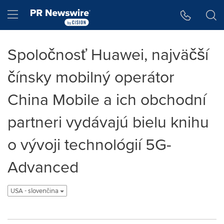
Accessibility Statement
Skip Navigation
Hamburger menu
Spoločnosť Huawei, najväčší
čínsky mobilný operátor
China Mobile a ich obchodní
partneri vydávajú bielu knihu
o vývoji technológií 5G-
Advanced
USA - slovenčina