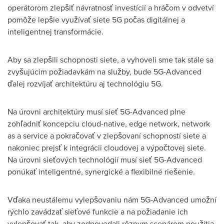
operátorom zlepšiť návratnosť investícií a hráčom v odvetví
pomôže lepšie využívať siete 5G počas digitálnej a
inteligentnej transformácie.
Aby sa zlepšili schopnosti siete, a vyhoveli sme tak stále sa
zvyšujúcim požiadavkám na služby, bude 5G-Advanced
ďalej rozvíjať architektúru aj technológiu 5G.
Na úrovni architektúry musí sieť 5G-Advanced plne
zohľadniť koncepciu cloud-native, edge network, network
as a service a pokračovať v zlepšovaní schopností siete a
nakoniec prejsť k integrácii cloudovej a výpočtovej siete.
Na úrovni sieťových technológií musí sieť 5G-Advanced
ponúkať inteligentné, synergické a flexibilné riešenie.
Vďaka neustálemu vylepšovaniu nám 5G-Advanced umožní
rýchlo zavádzať sieťové funkcie a na požiadanie ich
vylepšovať tak, aby zodpovedali rôznym scenárom použitia.