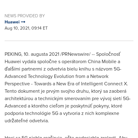
NEWS PROVIDED BY
Huawei
Aug 10, 2021, 09:14 ET
PEKING, 10. augusta 2021 /PRNewswire/ -- Spoločnosť
Huawei vydala spoločne s operátorom China Mobile a
ďalšími partnermi z odvetvia bielu knihu s názvom 5G-
Advanced Technology Evolution from a Network
Perspective - Towards a New Era of Intelligent Connect X.
Tento dokument je prvým svojho druhu, ktorý sa zaoberá
architektúrou a technickým smerovaním pre vývoj sietí 5G-
Advanced a ktorého cieľom je poskytnúť pokyny, ktoré
podporia technológie 5G a vytvoria z nich komplexne
udržateľné odvetvia.
Hoci sa 5G rýchlo rozširuje, ešte nedosiahlo zrelosti. Aby