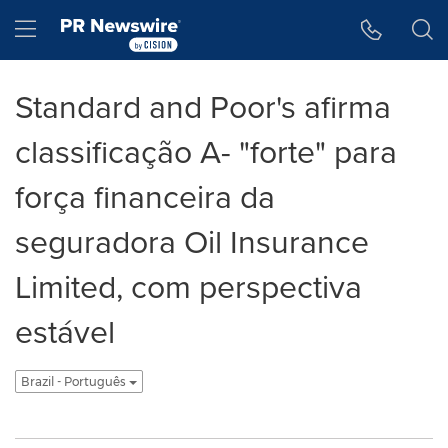
Accessibility Statement
Skip Navigation
Hamburger menu
Standard and Poor's afirma
classificação A- "forte" para
força financeira da
seguradora Oil Insurance
Limited, com perspectiva
estável
Brazil - Português