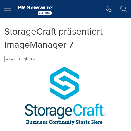
Accessibility Statement
Skip Navigation
Hamburger menu
StorageCraft präsentiert
ImageManager 7
APAC - English