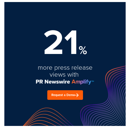
21
%
more press release
views with
Request a Demo