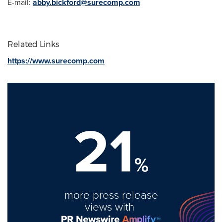
E-mail:
abby.bickford@surecomp.com
Related Links
https://www.surecomp.com
21
%
more press release
views with