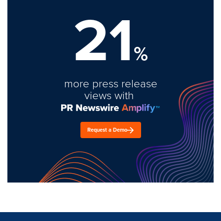
21
%
more press release
views with
Request a Demo