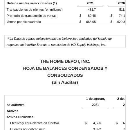
Data de ventas seleccionadas (1)
2021
2020
Transacciones de clientes (en millones)
481.7
511.5
Promedio de transacción de ventas
$
82.48
$
74.12
Ventas por pie cuadrado
$
663.05
$
629.38
(1)
La Data de ventas seleccionadas no incluye los resultados del legado de
negocios de Interline Brands, o resultados de
HD Supply Holdings, Inc.
THE HOME DEPOT, INC.
HOJA DE BALANCES CONDENSADOS Y
CONSOLIDADOS
(Sin Auditar)
1 de agosto,
2 de ago
en millones
2021
2020
Activos
Activos circulantes:
Efectivo y equivalentes en efectivo
$
4,566
$
14,1
Cuentas por cobrar, neto
3,322
2,5