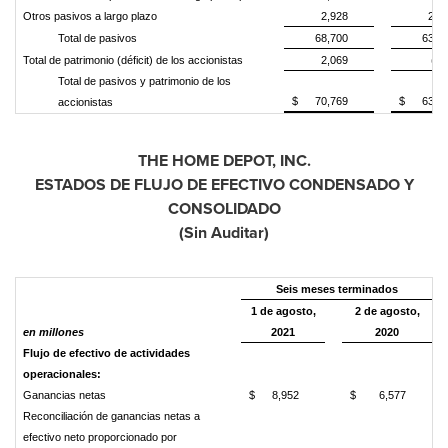
Otros pasivos a largo plazo
2,928
2,2
Total de pasivos
68,700
63,7
Total de patrimonio (déficit) de los accionistas
2,069
(41
Total de pasivos y patrimonio de los
$
70,769
$
63,3
accionistas
THE HOME DEPOT, INC.
ESTADOS DE FLUJO DE EFECTIVO CONDENSADO Y
CONSOLIDADO
(Sin Auditar)
Seis meses terminados
1 de agosto,
2 de agosto,
en millones
2021
2020
Flujo de efectivo de actividades
operacionales:
Ganancias netas
$
8,952
$
6,577
Reconciliación de ganancias netas a
efectivo neto proporcionado por