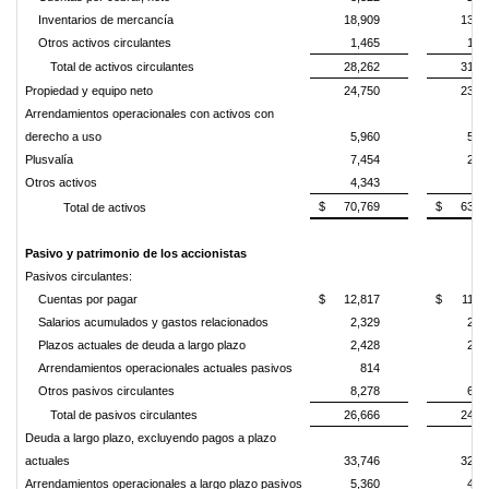
Inventarios de mercancía
18,909
13,4
Otros activos circulantes
1,465
1,1
Total de activos circulantes
28,262
31,3
Propiedad y equipo neto
24,750
23,3
Arrendamientos operacionales con activos con
derecho a uso
5,960
5,4
Plusvalía
7,454
2,2
Otros activos
4,343
9
$
70,769
$
63,3
Total de activos
Pasivo y patrimonio de los accionistas
Pasivos circulantes:
Cuentas por pagar
$
12,817
$
11,6
Salarios acumulados y gastos relacionados
2,329
2,4
Plazos actuales de deuda a largo plazo
2,428
2,4
Arrendamientos operacionales actuales pasivos
814
8
Otros pasivos circulantes
8,278
6,7
Total de pasivos circulantes
26,666
24,1
Deuda a largo plazo, excluyendo pagos a plazo
actuales
33,746
32,3
Arrendamientos operacionales a largo plazo pasivos
5,360
4,8