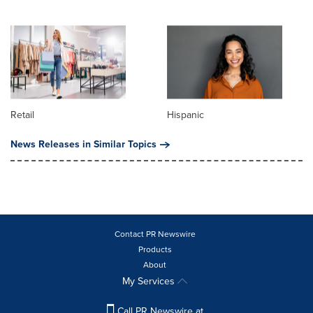
Retail
Hispanic
News Releases in Similar Topics
Contact PR Newswire
Products
About
My Services
Call PR Newswire at