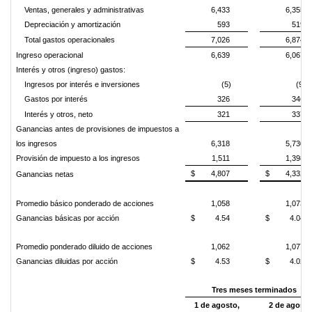
Ventas, generales y administrativas
6,433
6,355
Depreciación y amortización
593
519
Total gastos operacionales
7,026
6,874
Ingreso operacional
6,639
6,067
Interés y otros (ingreso) gastos:
Ingresos por interés e inversiones
(5)
(9)
Gastos por interés
326
346
Interés y otros, neto
321
337
Ganancias antes de provisiones de impuestos a
los ingresos
6,318
5,730
Provisión de impuesto a los ingresos
1,511
1,398
$
4,807
$
4,332
Ganancias netas
Promedio básico ponderado de acciones
1,058
1,073
Ganancias básicas por acción
$
4.54
$
4.04
Promedio ponderado diluido de acciones
1,062
1,077
Ganancias diluidas por acción
$
4.53
$
4.02
Tres meses terminados
1 de agosto,
2 de agosto