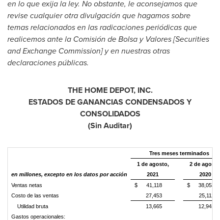
en lo que exija la ley. No obstante, le aconsejamos que
revise cualquier otra divulgación que hagamos sobre
temas relacionados en las radicaciones periódicas que
realicemos ante la Comisión de Bolsa y Valores [Securities
and Exchange Commission] y en nuestras otras
declaraciones públicas.
THE HOME DEPOT, INC.
ESTADOS DE GANANCIAS CONDENSADOS Y
CONSOLIDADOS
(Sin Auditar)
Tres meses terminados
1 de agosto,
2 de agosto
en millones, excepto en los datos por acción
2021
2020
Ventas netas
$
41,118
$
38,053
Costo de las ventas
27,453
25,112
Utilidad bruta
13,665
12,941
Gastos operacionales: