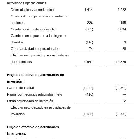
actividades operacionales:
Depreciación y amortización
1,414
1,222
Gastos de compensación basados en
acciones
226
155
Cambios en capital circulante
(603)
6,834
Cambios en impuestos a los ingresos
diferidos
(116)
13
Otras actividades operacionales
74
28
Efectivo neto provisto para actividades
operacionales
9,947
14,829
Flujo de efectivo de actividades de
inversión:
Gastos de capital
(1,042)
(1,032)
Pagos por negocios adquiridos, neto
(416)
—
Otras actividades de inversión
—
12
Efectivo neto utilizado en actividades de
inversión
(1,458)
(1,020)
Flujo de efectivo de actividades
financieras: