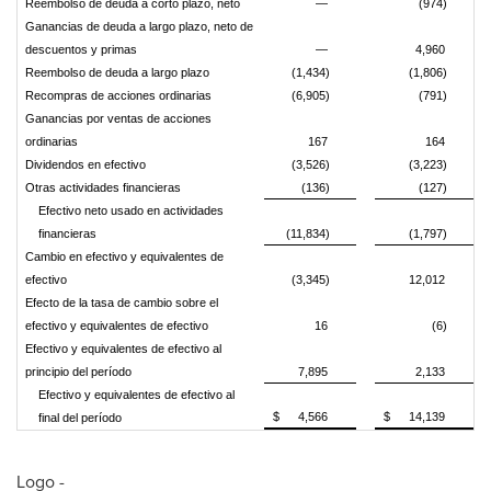
Reembolso de deuda a corto plazo, neto
—
(974)
Ganancias de deuda a largo plazo, neto de
descuentos y primas
—
4,960
Reembolso de deuda a largo plazo
(1,434)
(1,806)
Recompras de acciones ordinarias
(6,905)
(791)
Ganancias por ventas de acciones
ordinarias
167
164
Dividendos en efectivo
(3,526)
(3,223)
Otras actividades financieras
(136)
(127)
Efectivo neto usado en actividades
financieras
(11,834)
(1,797)
Cambio en efectivo y equivalentes de
efectivo
(3,345)
12,012
Efecto de la tasa de cambio sobre el
efectivo y equivalentes de efectivo
16
(6)
Efectivo y equivalentes de efectivo al
principio del período
7,895
2,133
Efectivo y equivalentes de efectivo al
$
4,566
$
14,139
final del período
Logo -