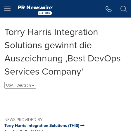
Accessibility Statement
Skip Navigation
Hamburger menu
Torry Harris Integration
Solutions gewinnt die
Auszeichnung ‚Best DevOps
Services Company'
USA - Deutsch
NEWS PROVIDED BY
Torry Harris Integration Solutions (THIS)