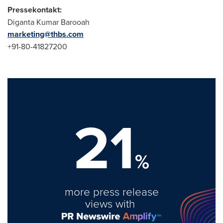
Pressekontakt:
Diganta Kumar Barooah
marketing@thbs.com
+91-80-41827200
21
%
more press release
views with