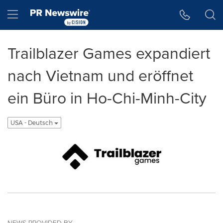
Accessibility Statement
Skip Navigation
Hamburger menu
Trailblazer Games expandiert
nach Vietnam und eröffnet
ein Büro in Ho-Chi-Minh-City
USA - Deutsch
NEWS PROVIDED BY