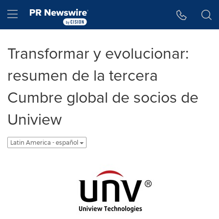
Accessibility Statement
Skip Navigation
Hamburger menu
Transformar y evolucionar:
resumen de la tercera
Cumbre global de socios de
Uniview
Latin America - español