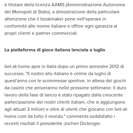
è titolare della licenza AAMS (Amministrazione Autonoma
dei Monopoli di Stato), a dimostrazione della particolare
attenzione che il bookmaker pone nell'operare in
conformità alle norme italiane e offrire ogni garanzia ai
propri clienti e partner commerciali.
La piattaforma di gioco italiana lanciata a luglio
bet-at-home apre in Italia dopo un primo semestre 2012 di
successo. "Il nostro sito italiano è online da luglio di
quest'anno con le scommesse sportive, in attesa dei giochi
da casinò che arriveranno nelle prossime settimane. Il duro
lavoro della fase di lancio è stato ripagato dalla crescente
partecipazione dei nostri clienti italiani, che si aggiungono
agli attuali 3 milioni e oltre di utenti che giocano con bet-at-
home.com da tutto il mondo." commenta soddisfatto i
recenti risultati il presidente
Jochen Dickinger
.