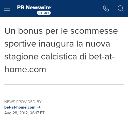
Accessibility Statement
Skip Navigation
Hamburger menu
Un bonus per le scommesse
sportive inaugura la nuova
stagione calcistica di bet-at-
home.com
NEWS PROVIDED BY
bet-at-home.com
Aug 28, 2012, 06:17 ET