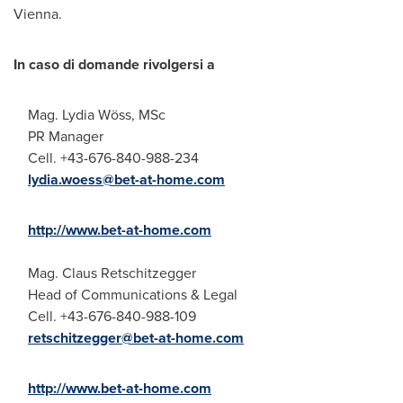
Vienna
.
In caso di domande rivolgersi a
Mag. Lydia Wöss, MSc
PR Manager
Cell. +43-676-840-988-234
lydia.woess@bet-at-home.com
http://www.bet-at-home.com
Mag. Claus Retschitzegger
Head of Communications & Legal
Cell. +43-676-840-988-109
retschitzegger@bet-at-home.com
http://www.bet-at-home.com