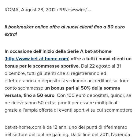
ROMA
,
August 28, 2012
/PRNewswire/ --
Il bookmaker online offre ai nuovi clienti fino a
50 euro
extra!
In occasione dell
'
inizio della
Serie A
bet-at-home
(
http://www.bet-at-home.com
)
offre
a tutti i nuovi clienti un
bonus per le scommesse sportive.
Dal 22 agosto al 31
dicembre, tutti gli utenti che si registreranno ed
effettueranno un deposito si vedranno accreditare sul loro
conto scommesse
un bonus pari al 50% della somma
versata
, fino a
50 euro
. Con
100 euro
depositati, quindi, se
ne riceveranno 50 extra, pronti per essere moltiplicati
grazie all'ampia offerta di eventi sportivi su cui scommettere
bet-at-home.com è da 12 anni uno dei punti di riferimento
nel settore dell'online gaming. Dalla fine del 2011, l'azienda