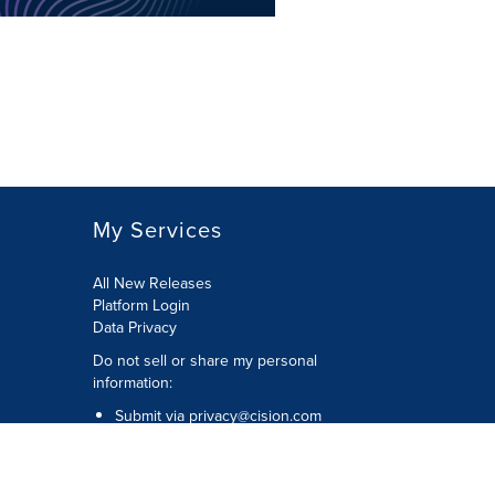
My Services
All New Releases
Platform Login
Data Privacy
Do not sell or share my personal
information
:
Submit via
privacy@cision.com
Call Privacy toll-free:
877-297-8921
Copyright © 2026
Cision
US Inc.