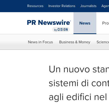
Accessibility Statement
Skip Navigation
Resources
Investor Relations
Journalists
Agen
News
Pro
News in Focus
Business & Money
Scienc
Un nuovo stan
sistemi di con
agli edifici n