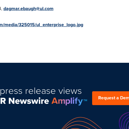
4,
dagmar.ebaugh@ul.com
m/media/325015/ul_enterprise_logo.jpg
press release views
Request a De