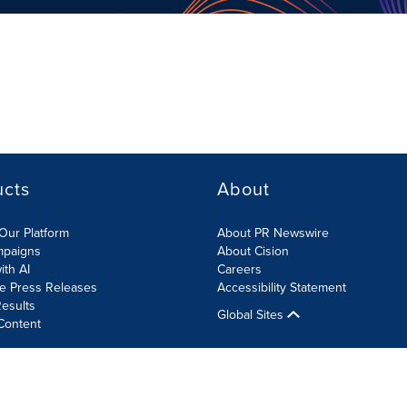
ucts
About
Our Platform
About PR Newswire
mpaigns
About Cision
ith AI
Careers
te Press Releases
Accessibility Statement
esults
Global Sites
Content
olicy
Site Map
RSS
Cookies