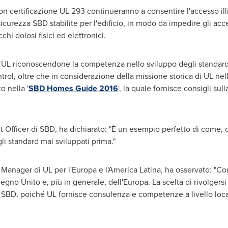
con certificazione UL 293 continueranno a consentire l'accesso ill
 sicurezza SBD stabilite per l'edificio, in modo da impedire gli acce
chi dolosi fisici ed elettronici.
 UL riconoscendone la competenza nello sviluppo degli standard, 
rol, oltre che in considerazione della missione storica di UL nella
o nella '
SBD Homes Guide 2016
', la quale fornisce consigli sul
t Officer
di SBD
, ha dichiarato: "È un esempio perfetto di come, 
i standard mai sviluppati prima."
t Manager
di UL
per l'Europa e l'America Latina, ha osservato: "Con
gno Unito e, più in generale, dell'Europa. La scelta di rivolgers
SBD, poiché UL fornisce consulenza e competenze a livello locale