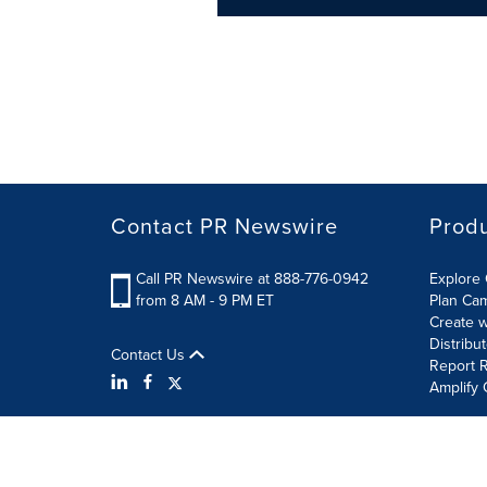
Contact PR Newswire
Prod
Call PR Newswire at 888-776-0942
Explore 
from 8 AM - 9 PM ET
Plan Ca
Create w
Distribu
Contact Us
Report R
Amplify 
Terms of Use
Privacy Policy
Information Security P