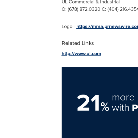
UL Commercial & Industrial
O: (678) 872.0320 C: (404) 216.435
Logo -
https://mma.prnewswire.co
Related Links
http://www.ul.com
21
more 
%
with