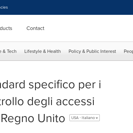
cies
ducts
Contact
e & Tech
Lifestyle & Health
Policy & Public Interest
Peop
dard specifico per i
trollo degli accessi
el Regno Unito
USA - Italiano