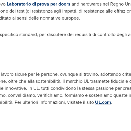
ovo
Laboratorio di prova per doors
and hardwares
nel Regno Unito
one dei test (di resistenza agli impatti, di resistenza alle effrazion
ditato ai sensi delle normative europee.
specifico standard, per discutere dei requisiti di controllo degli a
avoro sicure per le persone, ovunque si trovino, adottando criteri 
ne, oltre che alla sostenibilità. Il marchio UL trasmette fiducia e
ie innovative. In UL, tutti condividono la stessa passione per cr
amo, convalidiamo, verifichiamo, formiamo e sosteniamo queste in
ilità. Per ulteriori informazioni, visitate il sito
UL.com
.