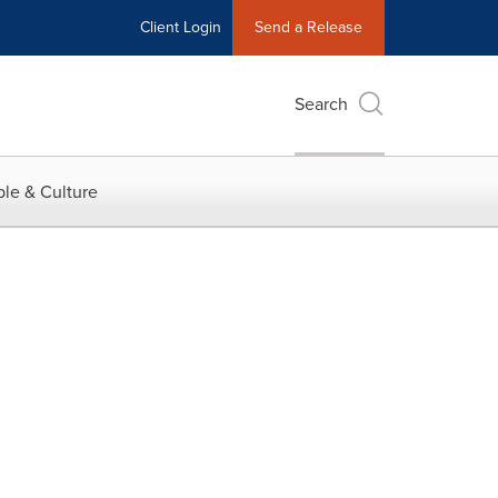
Client Login
Send a Release
Search
le & Culture