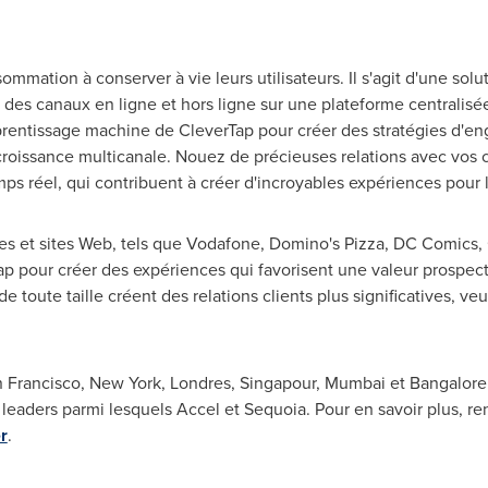
mmation à conserver à vie leurs utilisateurs. Il s'agit d'une sol
s des canaux en ligne et hors ligne sur une plateforme centralisé
prentissage machine de CleverTap pour créer des stratégies d'eng
croissance multicanale. Nouez de précieuses relations avec vos cl
s réel, qui contribuent à créer d'incroyables expériences pour l
es et sites Web, tels que Vodafone, Domino's Pizza, DC Comics,
ap pour créer des expériences qui favorisent une valeur prospecti
toute taille créent des relations clients plus significatives, veui
 Francisco
,
New York
, Londres, Singapour,
Mumbai
et
Bangalore
e leaders parmi lesquels Accel et Sequoia. Pour en savoir plus, r
r
.