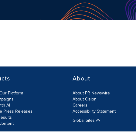
ucts
About
Our Platform
About PR Newswire
mpaigns
About Cision
ith AI
Careers
te Press Releases
Accessibility Statement
esults
Global Sites
Content