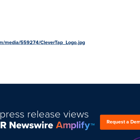
om/media/559274/CleverTap_Logo.jpg
press release views
Request a De