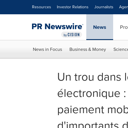
Accessibility Statement
Skip Navigation
Resources
Investor Relations
Journalists
Agen
News
Pro
News in Focus
Business & Money
Scienc
Un trou dans 
électronique :
paiement mobi
d'importants 