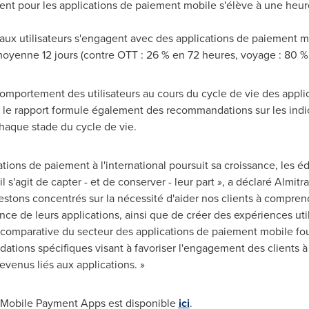
nt pour les applications de paiement mobile s'élève à une heur
x utilisateurs s'engagent avec des applications de paiement mo
yenne 12 jours (contre OTT : 26 % en 72 heures, voyage : 80 %
omportement des utilisateurs au cours du cycle de vie des appl
, le rapport formule également des recommandations sur les indic
chaque stade du cycle de vie.
tions de paiement à l'international poursuit sa croissance, les é
l s'agit de capter - et de conserver - leur part », a déclaré
Almitra
stons concentrés sur la nécessité d'aider nos clients à comprend
ce de leurs applications, ainsi que de créer des expériences utili
 comparative du secteur des applications de paiement mobile four
ations spécifiques visant à favoriser l'engagement des clients à 
revenus liés aux applications. »
r Mobile Payment Apps est disponible
ici
.