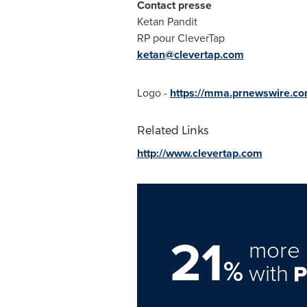
Contact presse
Ketan Pandit
RP pour CleverTap
ketan@clevertap.com
Logo -
https://mma.prnewswire.c
Related Links
http://www.clevertap.com
21
more 
%
with