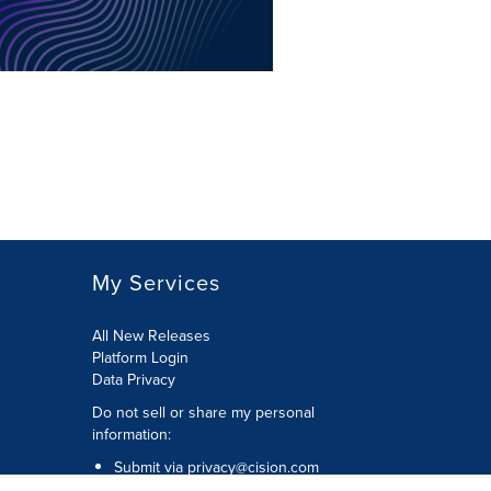
My Services
All New Releases
Platform Login
Data Privacy
Do not sell or share my personal
information
:
Submit via
privacy@cision.com
Call Privacy toll-free:
877-297-8921