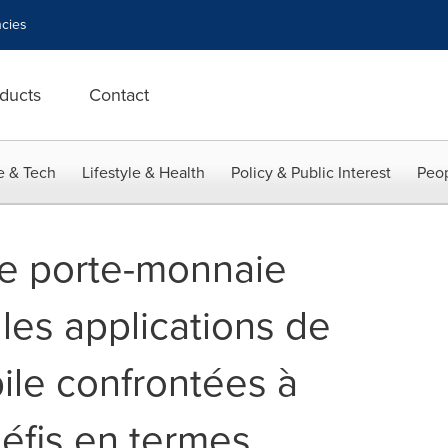
cies
ducts
Contact
e & Tech
Lifestyle & Health
Policy & Public Interest
Peop
le porte-monnaie
 les applications de
le confrontées à
défis en termes