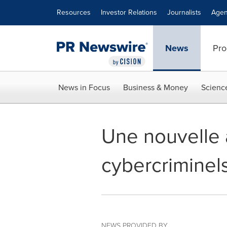
Accessibility Statement
Skip Navigation
Resources
Investor Relations
Journalists
Agen
News
Pro
News in Focus
Business & Money
Scienc
Une nouvelle a
cybercriminel
NEWS PROVIDED BY