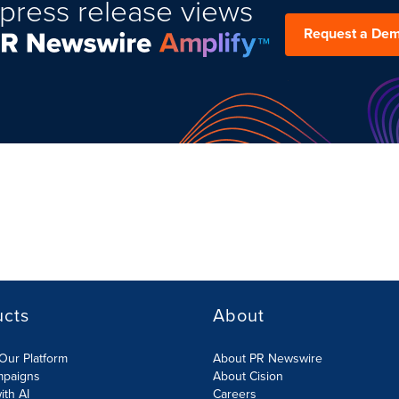
press release views
Request a De
ucts
About
Our Platform
About PR Newswire
mpaigns
About Cision
ith AI
Careers