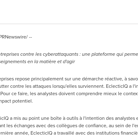
PRNewswire/ --
eprises contre les cyberattaquants
: une plateforme qui perm
seignements en la matière et d'agir
eprises repose principalement sur une démarche réactive, à savoi
utter contre les attaques lorsqu'elles surviennent. EclecticIQ a l
. Pour ce faire, les analystes doivent comprendre mieux le conte
impact potentiel.
ticIQ a mis au point une boîte à outils à l'intention des analyste
nt les échanges avec des collègues de confiance, au sein de l'e
dernière année, EclecticIQ a travaillé avec des institutions financ