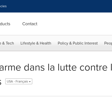
cies
ducts
Contact
e & Tech
Lifestyle & Health
Policy & Public Interest
Peop
rme dans la lutte contre 
s
USA - Français