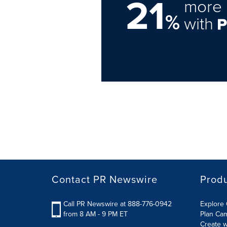
21
more 
%
with
Contact PR Newswire
Prod
Call PR Newswire at 888-776-0942
Explore 
from 8 AM - 9 PM ET
Plan Ca
Create w