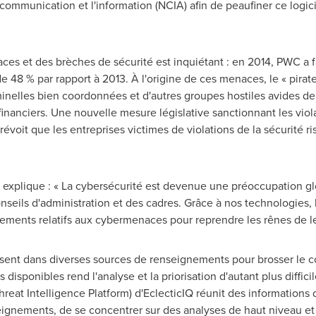
mmunication et l'information (NCIA) afin de peaufiner ce logici
s et des brèches de sécurité est inquiétant : en 2014, PWC a fa
e 48 % par rapport à 2013. À l'origine de ces menaces, le « pirate
minelles bien coordonnées et d'autres groupes hostiles avides d
 financiers. Une nouvelle mesure législative sanctionnant les vi
révoit que les entreprises victimes de violations de la sécurité
explique : « La cybersécurité est devenue une préoccupation g
onseils d'administration et des cadres. Grâce à nos technologies, 
ements relatifs aux cybermenaces pour reprendre les rênes de le
ent dans diverses sources de renseignements pour brosser le co
sponibles rend l'analyse et la priorisation d'autant plus diffici
eat Intelligence Platform) d'EclecticIQ réunit des informations 
ignements, de se concentrer sur des analyses de haut niveau et 