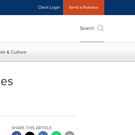
Client Login
Send a Release
Search
le & Culture
les
SHARE THIS ARTICLE