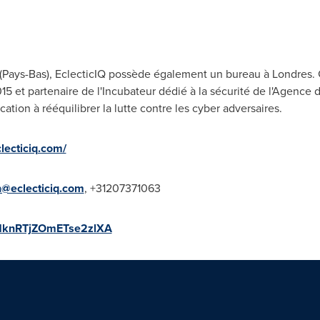
(Pays-Bas), EclecticIQ possède également un bureau à Londres
15 et
partenaire de l'Incubateur dédié à la sécurité de l'Agence
cation à rééquilibrer la lutte contre les cyber adversaires.
lecticiq.com/
n@eclecticiq.com
, +31207371063
q9LMknRTjZOmETse2zlXA