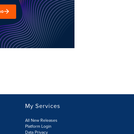
mo
My Services
All New Releases
Platform Login
Data Privacy