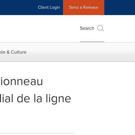
Client Login
Send a Release
Search
le & Culture
rionneau
l de la ligne