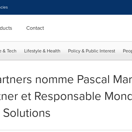
cies
ducts
Contact
e & Tech
Lifestyle & Health
Policy & Public Interest
Peop
Partners nomme Pascal Ma
ner et Responsable Mondia
 Solutions