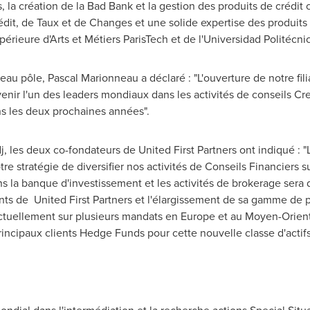
s, la création de la Bad Bank et la gestion des produits de crédi
dit, de Taux et de Changes et une solide expertise des produits 
périeure d'Arts et Métiers ParisTech et de l'Universidad Politécn
u pôle, Pascal Marionneau a déclaré : "L'ouverture de notre fil
enir l'un des leaders mondiaux dans les activités de conseils C
s les deux prochaines années".
les deux co-fondateurs de United First Partners ont indiqué : "L
re stratégie de diversifier nos activités de Conseils Financiers su
s la banque d'investissement et les activités de brokerage sera d
ts de United First Partners et l'élargissement de sa gamme de p
actuellement sur plusieurs mandats en
Europe
et au Moyen-Orient
principaux clients Hedge Funds pour cette nouvelle classe d'actifs