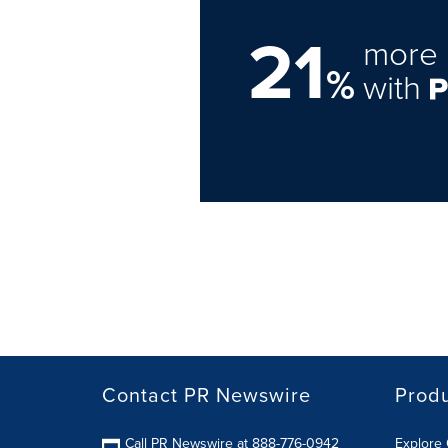
21
more 
%
with
Contact PR Newswire
Prod
Call PR Newswire at 888-776-0942
Explore 