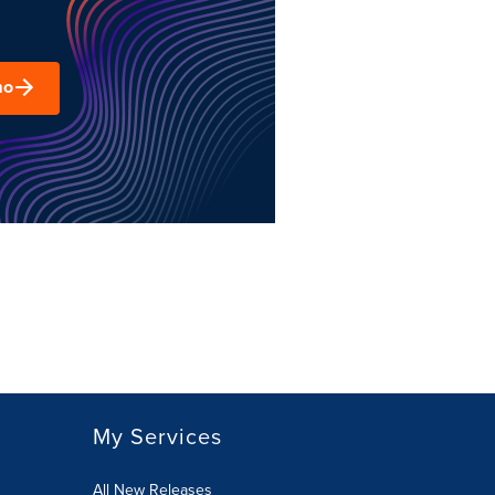
mo
My Services
All New Releases