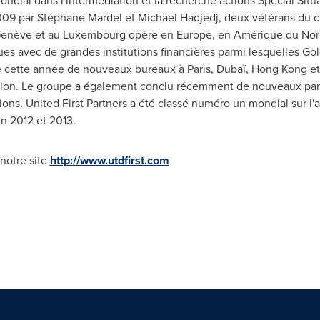
mondial dans l'intermédiation et la recherche actions Special Sit
009 par Stéphane Mardel et Michael Hadjedj, deux vétérans du co
Genève et au
Luxembourg
opère en
Europe
, en Amérique du Nor
iques avec de grandes institutions financières parmi lesquelles 
e cette année de nouveaux bureaux à
Paris
, Dubaï,
Hong Kong
et
iation. Le groupe a également conclu récemment de nouveaux part
tions. United First Partners a été classé numéro un mondial sur l'a
en
2012 et
2013.
 notre site
http://www.utdfirst.com