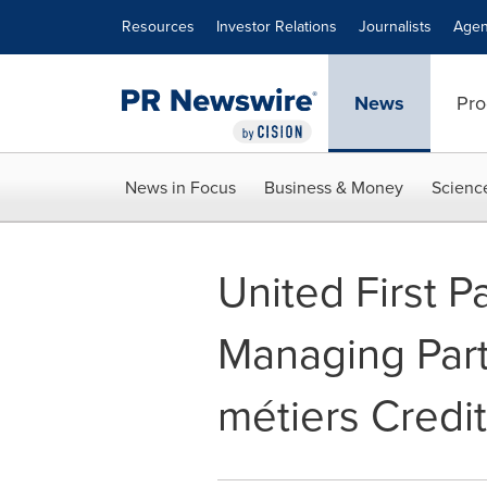
Accessibility Statement
Skip Navigation
Resources
Investor Relations
Journalists
Agen
News
Pro
News in Focus
Business & Money
Scienc
United First 
Managing Part
métiers Credit