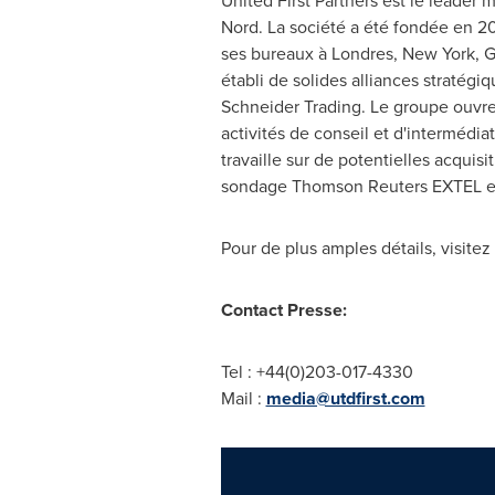
United First Partners est le leader 
Nord. La société a été fondée en 2
ses bureaux à Londres,
New York
, 
établi de solides alliances stratég
Schneider Trading. Le groupe ouvr
activités de conseil et d'interméd
travaille sur de potentielles acquisi
sondage Thomson Reuters EXTEL 
Pour de plus amples détails, visitez
Contact Presse:
Tel : +44(0)203-017-4330
Mail :
media@utdfirst.com