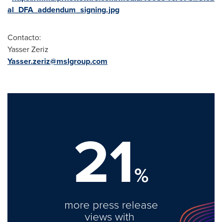
al_DFA_addendum_signing.jpg
Contacto:
Yasser Zeriz
Yasser.zeriz@mslgroup.com
21
%
more press release
views with