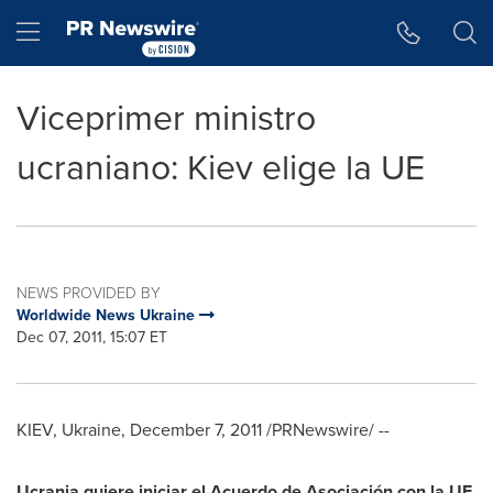
Accessibility Statement
Skip Navigation
Hamburger menu
Viceprimer ministro
ucraniano: Kiev elige la UE
NEWS PROVIDED BY
Worldwide News Ukraine
Dec 07, 2011, 15:07 ET
KIEV, Ukraine
,
December 7, 2011
/PRNewswire/ --
Ucrania quiere iniciar el Acuerdo de Asociación con la UE