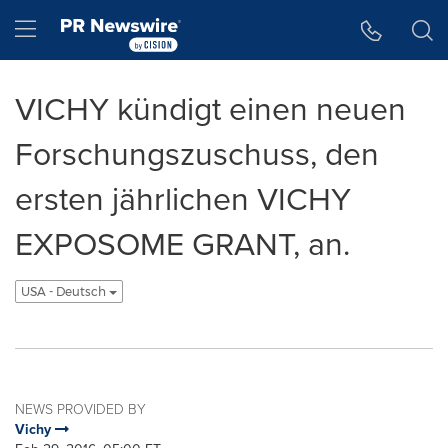
Accessibility Statement
Skip Navigation
Hamburger menu
VICHY kündigt einen neuen
Forschungszuschuss, den
ersten jährlichen VICHY
EXPOSOME GRANT, an.
USA - Deutsch
NEWS PROVIDED BY
Vichy