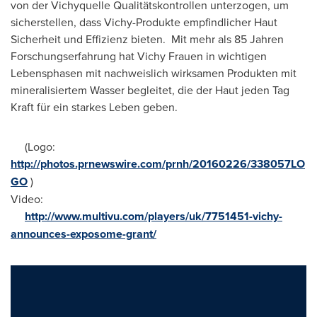
von der Vichyquelle Qualitätskontrollen unterzogen, um
sicherstellen, dass Vichy-Produkte empfindlicher Haut
Sicherheit und Effizienz bieten. Mit mehr als 85 Jahren
Forschungserfahrung hat Vichy Frauen in wichtigen
Lebensphasen mit nachweislich wirksamen Produkten mit
mineralisiertem Wasser begleitet, die
der Haut
jeden Tag
Kraft für ein starkes Leben geben.
(Logo:
http://photos.prnewswire.com/prnh/20160226/338057LO
GO
)
Video:
http://www.multivu.com/players/uk/7751451-vichy-
announces-exposome-grant/