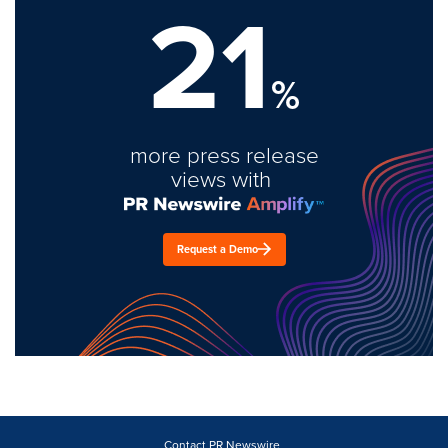
21
%
more press release
views with
Request a Demo
Contact PR Newswire