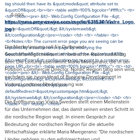
(Logo:
https://mma.prnewswire.com/media/631530/Vistra_Logo.
jpg
)
Die Niederlassung soll für Outbound-
Geschäftsmöglichkeiten im nordischen Raum zuständig
sein. Die Leitung übernimmt Maria Mwegerano, die in der
Position Commercial Director, Nordic Region tätig sein wird,
nachdem sie zuvor Head of Business Development in
Vistras Londoner Niederlassung war.
Die Eröffnung von Vistra Sweden stellt einen Meilenstein
für das Unternehmen dar, das damit seinen ersten Schritt in
die nordische Region wagt. In einem Gespräch zur
Bedeutung der nordischen Region für die aktuelle
Wirtschaftslage erklärte Maria Mwegerano: "Die nordischen
Länder gehören zu den erfolgreichsten und