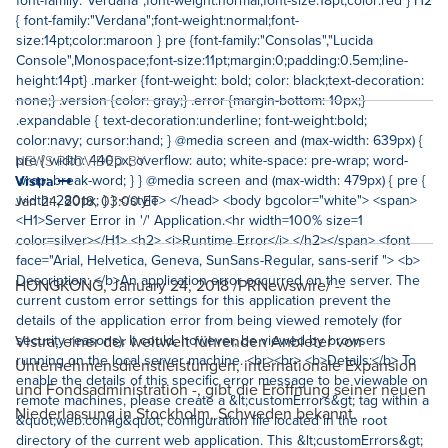
NEWS PROVIDED BY
Vistra
Jan 24, 2018, 03:00 ET
HONGKONG,
January 24, 2018
/PRNewswire/ --
Vistra, einer der weltweit führenden Anbieter von
Unternehmensdienstleistungen, internationale Expansion
und Fondsadministration -, gibt die Eröffnung seiner neuen
Niederlassung in
Stockholm
, Schweden bekannt.