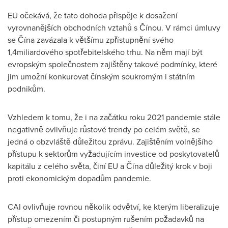
EU očekává, že tato dohoda přispěje k dosažení
vyrovnanějších obchodních vztahů s Čínou. V rámci úmluvy
se Čína zavázala k většímu zpřístupnění svého
1,4miliardového spotřebitelského trhu. Na něm mají být
evropským společnostem zajištěny takové podmínky, které
jim umožní konkurovat čínským soukromým i státním
podnikům.
Vzhledem k tomu, že i na začátku roku 2021 pandemie stále
negativně ovlivňuje růstové trendy po celém světě, se
jedná o obzvláště důležitou zprávu. Zajištěním volnějšího
přístupu k sektorům vyžadujícím investice od poskytovatelů
kapitálu z celého světa, činí EU a Čína důležitý krok v boji
proti ekonomickým dopadům pandemie.
CAI ovlivňuje rovnou několik odvětví, ke kterým liberalizuje
přístup omezením či postupným rušením požadavků na