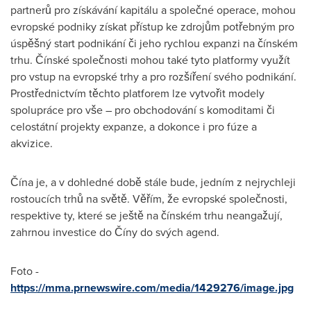
partnerů pro získávání kapitálu a společné operace, mohou
evropské podniky získat přístup ke zdrojům potřebným pro
úspěšný start podnikání či jeho rychlou expanzi na čínském
trhu. Čínské společnosti mohou také tyto platformy využít
pro vstup na evropské trhy a pro rozšíření svého podnikání.
Prostřednictvím těchto platforem lze vytvořit modely
spolupráce pro vše – pro obchodování s komoditami či
celostátní projekty expanze, a dokonce i pro fúze a
akvizice.
Čína je, a v dohledné době stále bude, jedním z nejrychleji
rostoucích trhů na světě. Věřím, že evropské společnosti,
respektive ty, které se ještě na čínském trhu neangažují,
zahrnou investice do Číny do svých agend.
Foto -
https://mma.prnewswire.com/media/1429276/image.jpg