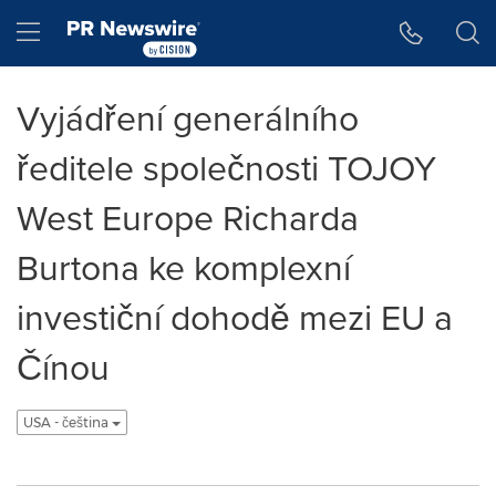
Accessibility Statement
Skip Navigation
Hamburger menu
Vyjádření generálního
ředitele společnosti TOJOY
West Europe Richarda
Burtona ke komplexní
investiční dohodě mezi EU a
Čínou
USA - čeština