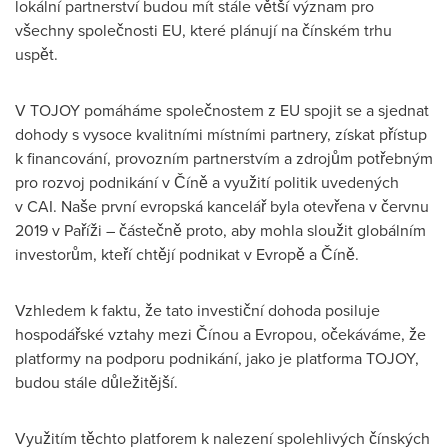
lokální partnerství budou mít stále větší význam pro
všechny společnosti EU, které plánují na čínském trhu
uspět.
V TOJOY pomáháme společnostem z EU spojit se a sjednat
dohody s vysoce kvalitními místními partnery, získat přístup
k financování, provozním partnerstvím a zdrojům potřebným
pro rozvoj podnikání v Číně a využití politik uvedených
v CAI. Naše první evropská kancelář byla otevřena v červnu
2019 v Paříži – částečně proto, aby mohla sloužit globálním
investorům, kteří chtějí podnikat v Evropě a Číně.
Vzhledem k faktu, že tato investiční dohoda posiluje
hospodářské vztahy mezi Čínou a Evropou, očekáváme, že
platformy na podporu podnikání, jako je platforma TOJOY,
budou stále důležitější.
Využitím těchto platforem k nalezení spolehlivých čínských