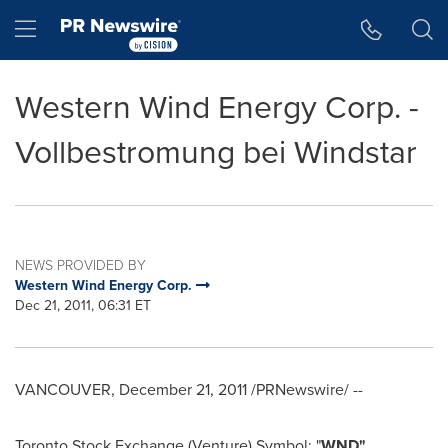
Accessibility Statement
Skip Navigation
Hamburger menu
Western Wind Energy Corp. -
Vollbestromung bei Windstar
NEWS PROVIDED BY
Western Wind Energy Corp.
Dec 21, 2011, 06:31 ET
VANCOUVER
,
December 21, 2011
/PRNewswire/ --
Toronto Stock Exchange (Venture) Symbol: "
WND"