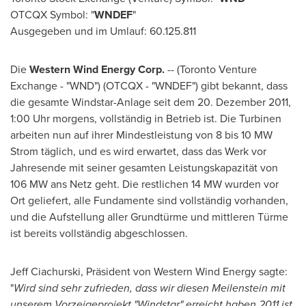
OTCQX Symbol: "
WNDEF
"
Ausgegeben und im Umlauf: 60.125.811
Die
Western Wind Energy Corp.
-- (Toronto Venture
Exchange - "WND") (OTCQX - "WNDEF") gibt bekannt, dass
die gesamte Windstar-Anlage seit
dem 20
. Dezember 2011,
1:00 Uhr morgens, vollständig in Betrieb ist. Die Turbinen
arbeiten nun auf ihrer Mindestleistung von 8 bis 10 MW
Strom täglich, und es wird erwartet, dass das Werk vor
Jahresende mit seiner gesamten Leistungskapazität von
106 MW ans Netz geht. Die restlichen 14 MW wurden vor
Ort geliefert, alle Fundamente sind vollständig vorhanden,
und die Aufstellung aller Grundtürme und mittleren Türme
ist bereits vollständig abgeschlossen.
Jeff Ciachurski, Präsident von Western Wind Energy sagte:
"
Wird sind sehr zufrieden, dass wir diesen Meilenstein mit
unserem Vorzeigeprojekt
"
Windstar
"
erreicht haben.
2011 ist