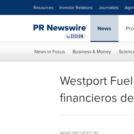
Accessibility Statement
Skip Navigation
Resources
Investor Relations
Journalists
Agen
News
Pro
News in Focus
Business & Money
Scienc
Westport Fuel
financieros de
NEWS PROVIDED BY