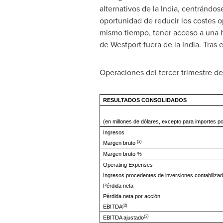
alternativos de la
India
, centrándose
oportunidad de reducir los costes 
mismo tiempo, tener acceso a una h
de Westport fuera de la
India
. Tras 
Operaciones del tercer trimestre d
RESULTADOS CONSOLIDADOS
(en millones de dólares, excepto para importes p
Ingresos
(2)
Margen bruto
Margen bruto %
Operating Expenses
Ingresos procedentes de inversiones contabilizad
Pérdida neta
Pérdida neta por acción
(2)
EBITDA
(2)
EBITDA ajustado