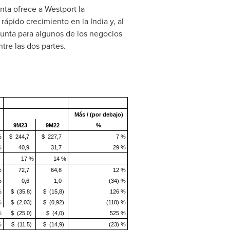
unta ofrece a
Westport la
 rápido crecimiento en la
India
y, al
junta para algunos de los negocios
ntre las dos partes.
Más /
(por debajo)
9M23
9M22
%
%
$ 244,7
$ 227,7
7 %
%
40,9
31,7
29 %
17 %
14 %
%
72,7
64,8
12 %
%
0,6
1,0
(34) %
%
$ (35,8)
$ (15,8)
126 %
%
$ (2,03)
$ (0,92)
(118) %
%
$ (25,0)
$ (4,0)
525 %
%
$ (11,5)
$ (14,9)
(23) %