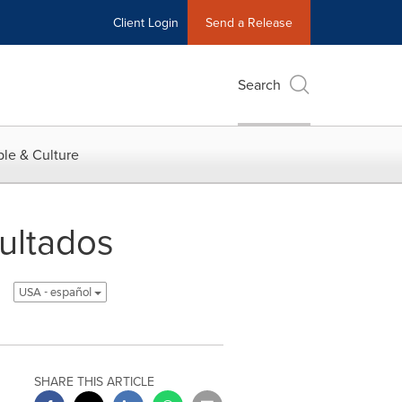
Client Login
Send a Release
Search
le & Culture
ultados
3
USA - español
SHARE THIS ARTICLE