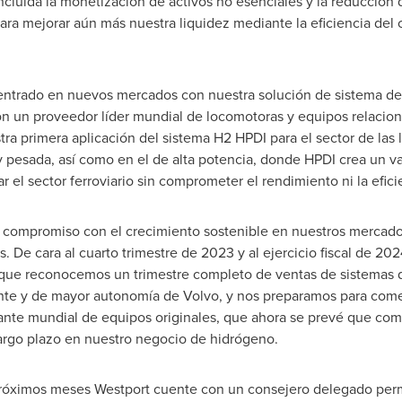
incluida la monetización de activos no esenciales y la reducció
 mejorar aún más nuestra liquidez mediante la eficiencia del ca
ntrado en nuevos mercados con nuestra solución de sistema d
 un proveedor líder mundial de locomotoras y equipos relacionado
stra primera aplicación del sistema H2 HPDI para el sector de las
 pesada, así como en el de alta potencia, donde HPDI crea un va
 el sector ferroviario sin comprometer el rendimiento ni la efici
compromiso con el crecimiento sostenible en nuestros mercado
 De cara al cuarto trimestre de 2023 y al ejercicio fiscal de 2
a que reconocemos un trimestre completo de ventas de sistemas 
nte y de mayor autonomía de Volvo, y nos preparamos para come
ante mundial de equipos originales, que ahora se prevé que c
argo plazo en nuestro negocio de hidrógeno.
próximos meses Westport cuente con un consejero delegado perm