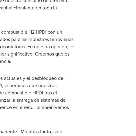
n de nuestro consumo de efectivo.
pital circulante en toda la
e combustible H2 HPDI con un
s para las industrias ferroviarias
 locomotoras. En nuestra opinión, es
lor significativo. Creemos que es
encia.
s actuales y el desbloqueo de
024, esperamos que nuestros
de combustible HPDI tras el
nzar la entrega de sistemas de
omience en enero. También vemos
anente. Mientras tanto, sigo