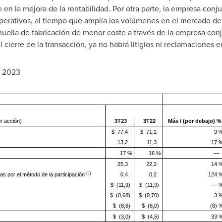
 en la mejora de la rentabilidad. Por otra parte, la empresa conj
operativos, al tiempo que amplía los volúmenes en el mercado de
uella de fabricación de menor coste a través de la empresa con
el cierre de la transacción, ya no habrá litigios ni reclamaciones e
e 2023
or acción)
3T23
3T22
Más /
(por debajo) %
$ 77,4
$ 71,2
9 
13,2
11,3
17 
17 %
16 %
—
25,3
22,2
14 
(1)
as por el método de la participación
0,4
0,2
124 
$ (11,9)
$ (11,9)
— 
$ (0,68)
$ (0,70)
3 
$ (8,6)
$ (8,0)
(8) 
$ (3,0)
$ (4,5)
33 