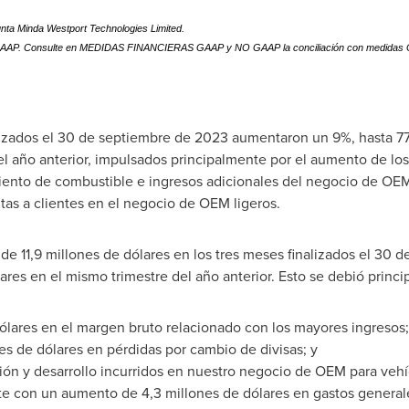
nta Minda Westport Technologies Limited.
AP. Consulte en MEDIDAS FINANCIERAS GAAP y NO GAAP la conciliación con medidas GAA
lizados el 30 de septiembre de 2023 aumentaron un 9%, hasta 77,4
del año anterior, impulsados principalmente por el aumento de 
iento de combustible e ingresos adicionales del negocio de OEM
s a clientes en el negocio de OEM ligeros.
e 11,9 millones de dólares en los tres meses finalizados el 30 
ares en el mismo trimestre del año anterior. Esto se debió princi
ólares en el margen bruto relacionado con los mayores ingresos;
es de dólares en pérdidas por cambio de divisas; y
ión y desarrollo incurridos en nuestro negocio de OEM para veh
 con un aumento de 4,3 millones de dólares en gastos generale