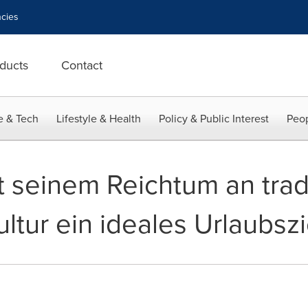
cies
ducts
Contact
e & Tech
Lifestyle & Health
Policy & Public Interest
Peop
 seinem Reichtum an tradi
ltur ein ideales Urlaubszi