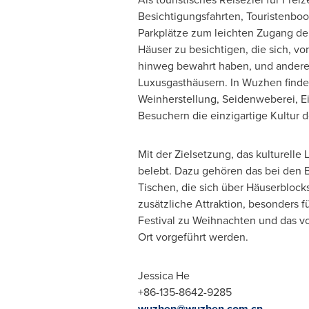
Besichtigungsfahrten, Touristenboot
Parkplätze zum leichten Zugang der
Häuser zu besichtigen, die sich, v
hinweg bewahrt haben, und anderer
Luxusgasthäusern. In Wuzhen finden
Weinherstellung, Seidenweberei, Eis
Besuchern die einzigartige Kultur 
Mit der Zielsetzung, das kulturelle
L
belebt. Dazu gehören das bei den 
Tischen, die sich über Häuserblock
zusätzliche Attraktion, besonders 
Festival zu Weihnachten und das vo
Ort vorgeführt werden.
Jessica He
+86-135-8642-9285
wuzhen@wuzhen.com.cn