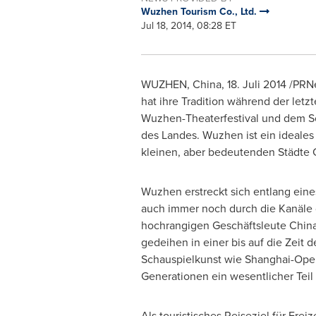
Wuzhen Tourism Co., Ltd.
Jul 18, 2014, 08:28 ET
WUZHEN,
China
, 18. Juli 2014 /PR
hat ihre Tradition während der let
Wuzhen-Theaterfestival und dem Sc
des Landes. Wuzhen ist ein ideales 
kleinen, aber bedeutenden Städte C
Wuzhen erstreckt sich entlang ein
auch immer noch durch die Kanäle
hochrangigen Geschäftsleute Chinas 
gedeihen in einer bis auf die Zeit
Schauspielkunst wie Shanghai-Oper
Generationen ein wesentlicher Teil 
Als touristisches Reiseziel für Fre