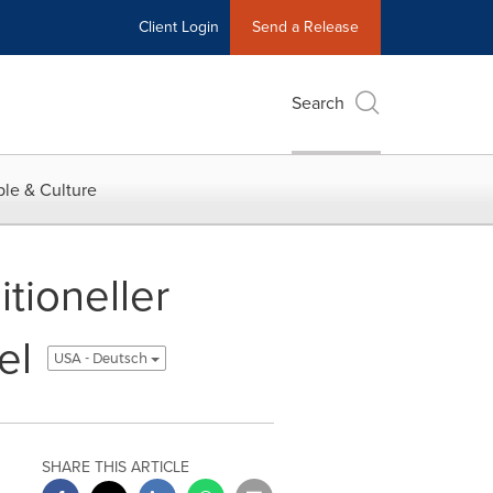
Client Login
Send a Release
Search
le & Culture
tioneller
el
USA - Deutsch
SHARE THIS ARTICLE