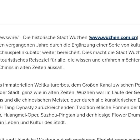
Newswire/ --Die historische Stadt Wuzhen (
www.wuzhen.com.cn
)
zten vergangenen Jahre durch die Ergänzung einer Serie von kul
hauspielinkubator weiter bereichert. Dies macht die Stadt Wu
touristisches Reiseziel für alle, die wissen und erfahren möchte
hinas in alten Zeiten aussah.
es immateriellen Weltkulturerbes, dem Großen Kanal zwischen P
der Stadt
, ganz wie in alten Zeiten. Wuzhen war im Laufe der Ges
und die chinesischen Meister, quer durch alle künstlerischen Di
 der Tang-Dynasty zurückreichenden Tradition etliche Formen der
, Huangmei-Oper, Suzhou-Pingtan und der hiesige Flower Drum S
in Leben und Kultur des Stadt.
izeit und Urlaub ist Wuzhen gut mit modernen Einrichtungen ausge