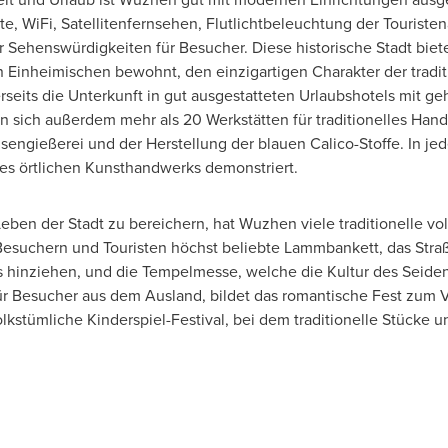
e, WiFi, Satellitenfernsehen, Flutlichtbeleuchtung der Touriste
 Sehenswürdigkeiten für Besucher. Diese historische Stadt biet
on Einheimischen bewohnt, den einzigartigen Charakter der tradi
seits die Unterkunft in gut ausgestatteten Urlaubshotels mit 
 sich außerdem mehr als 20 Werkstätten für traditionelles Han
engießerei und der Herstellung der blauen Calico-Stoffe. In jed
des örtlichen Kunsthandwerks demonstriert.
eben der Stadt
zu bereichern, hat Wuzhen viele traditionelle v
Besuchern und Touristen höchst beliebte Lammbankett, das Stra
s hinziehen, und die Tempelmesse, welche die Kultur des Seiden
für Besucher aus dem Ausland, bildet das romantische Fest zum V
lkstümliche Kinderspiel-Festival, bei dem traditionelle Stücke