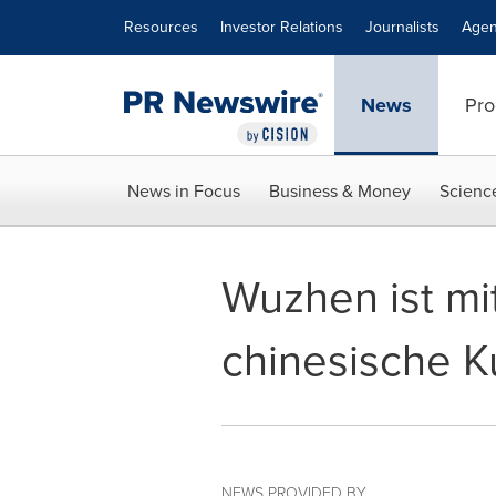
Accessibility Statement
Skip Navigation
Resources
Investor Relations
Journalists
Agen
News
Pro
News in Focus
Business & Money
Scienc
Wuzhen ist mit
chinesische Ku
NEWS PROVIDED BY