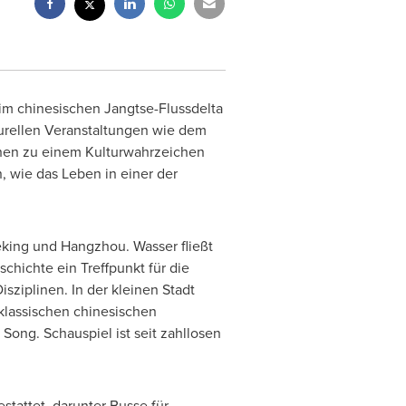
 im chinesischen Jangtse-Flussdelta
turellen Veranstaltungen wie dem
zhen zu einem Kulturwahrzeichen
n, wie das Leben in einer der
eking und
Hangzhou
. Wasser fließt
chichte ein Treffpunkt für die
sziplinen. In der kleinen Stadt
 klassischen chinesischen
ong. Schauspiel ist seit zahllosen
stattet, darunter Busse für