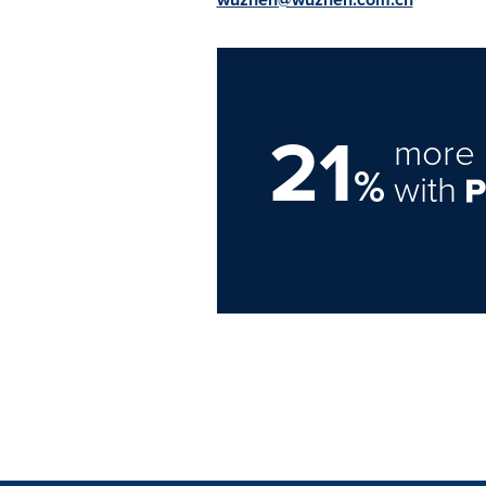
21
more 
%
with