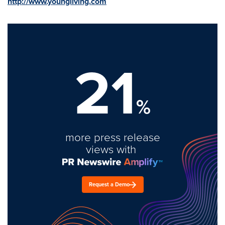
http://www.youngliving.com
21
%
more press release
views with
Request a Demo